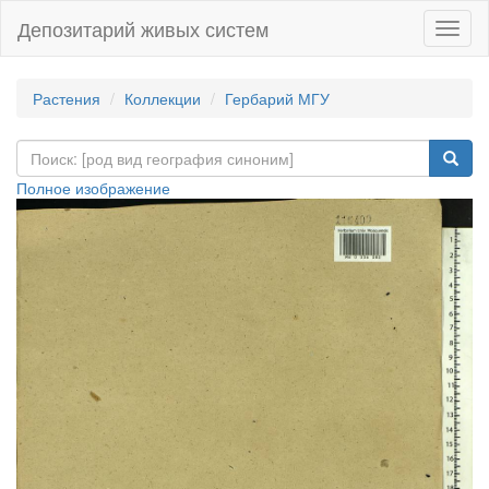
Депозитарий живых систем
Навиг
Растения
Коллекции
Гербарий МГУ
Полное изображение