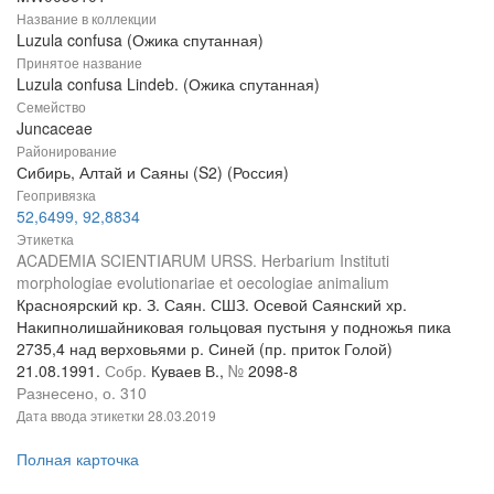
Название в коллекции
Luzula confusa (Ожика спутанная)
Принятое название
Luzula confusa Lindeb. (Ожика спутанная)
Семейство
Juncaceae
Районирование
Сибирь, Алтай и Саяны (S2) (Россия)
Геопривязка
52,6499, 92,8834
Этикетка
ACADEMIA SCIENTIARUM URSS. Herbarium Instituti
morphologiae evolutionariae et oecologiae animalium
Красноярский кр. З. Саян. СШЗ. Осевой Саянский хр.
Накипнолишайниковая гольцовая пустыня у подножья пика
2735,4 над верховьями р. Синей (пр. приток Голой)
21.08.1991.
Собр.
Куваев В.,
№
2098-8
Разнесено, о. 310
Дата ввода этикетки
28.03.2019
Полная карточка