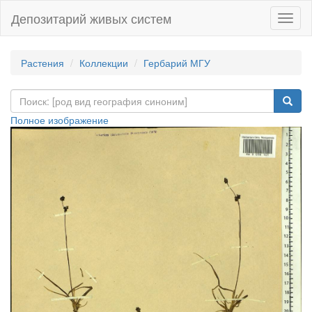
Депозитарий живых систем
Навиг
Растения
Коллекции
Гербарий МГУ
Полное изображение