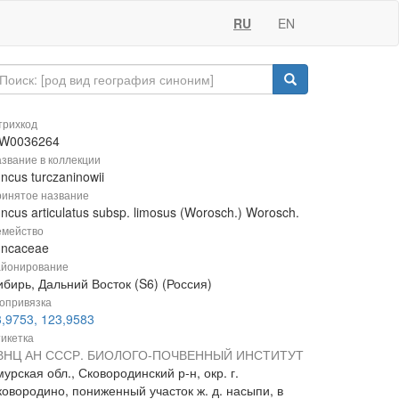
RU
EN
рихкод
W0036264
звание в коллекции
ncus turczaninowii
инятое название
ncus articulatus subsp. limosus (Worosch.) Worosch.
мейство
uncaceae
йонирование
бирь, Дальний Восток (S6) (Россия)
опривязка
3,9753, 123,9583
икетка
ВНЦ АН СССР. БИОЛОГО-ПОЧВЕННЫЙ ИНСТИТУТ
урская обл., Сковородинский р-н, окр. г.
ковородино, пониженный участок ж. д. насыпи, в