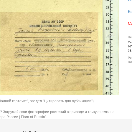
В
С
Ци
Се
МГ
08
Ре
ка
олной карточке", раздел "Цитировать для публикации")
? Загружай свои фотографии растений в природе и точку съемки на
ра России | Flora of Russia".