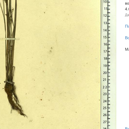
в
4
Да
П
В
М
В