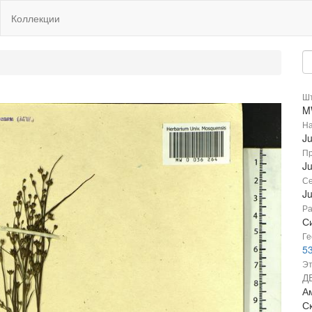
Коллекции
Шт
M
На
Ju
Пр
Ju
Се
J
Ра
Си
Ге
5
Эт
Д
Ам
С