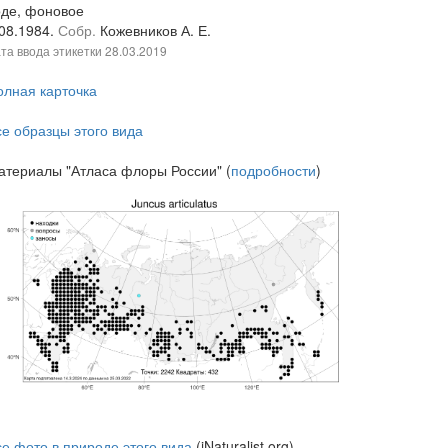
оде, фоновое
.08.1984.
Собр.
Кожевников А. Е.
та ввода этикетки
28.03.2019
олная карточка
се образцы этого вида
атериалы "Атласа флоры России" (
подробности
)
се фото в природе этого вида
(iNaturalist.org)