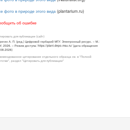
се фото в природе этого вида
(plantarium.ru)
ообщить об ошибке
тировать для публикации (сайт)
регин А. П. (ред.) Цифровой гербарий МГУ: Электронный ресурс. – М.:
У, 2026. – Режим доступа: https://plant.depo.msu.ru/ (дата обращения
.08.2026)
комендованное цитирование отдельного образца см. в "Полной
рточке", раздел "Цитировать для публикации"