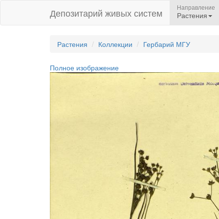
Направление
Депозитарий живых систем
Растения
Растения
Коллекции
Гербарий МГУ
Полное изображение