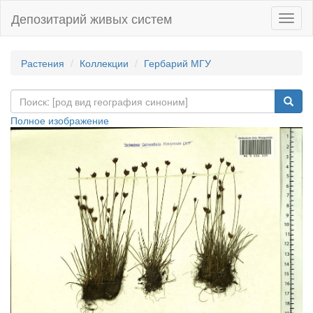
Депозитарий живых систем
Навиг
Растения
Коллекции
Гербарий МГУ
Полное изображение