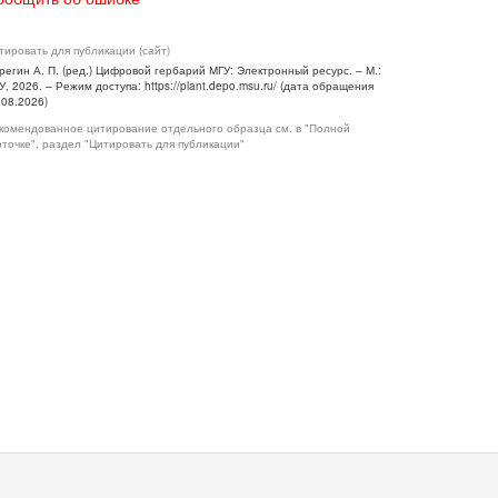
тировать для публикации (сайт)
регин А. П. (ред.) Цифровой гербарий МГУ: Электронный ресурс. – М.:
У, 2026. – Режим доступа: https://plant.depo.msu.ru/ (дата обращения
.08.2026)
комендованное цитирование отдельного образца см. в "Полной
рточке", раздел "Цитировать для публикации"