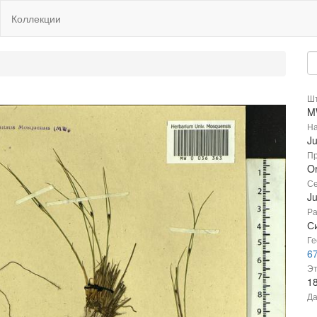
Коллекции
Шт
M
На
Ju
Пр
Or
Се
J
Ра
С
Ге
67
Эт
1
Да