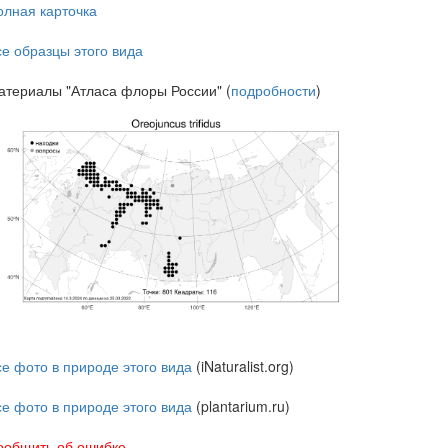
олная карточка
се образцы этого вида
атериалы "Атласа флоры России" (
подробности
)
се фото в природе этого вида
(iNaturalist.org)
се фото в природе этого вида
(plantarium.ru)
ообщить об ошибке