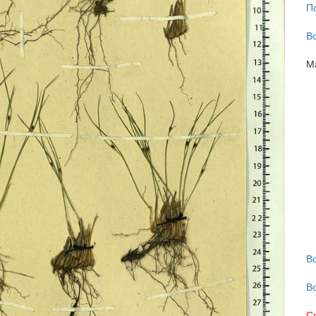
П
В
М
В
В
С