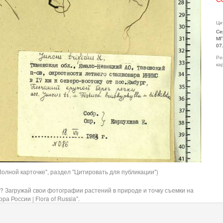
Ци
Се
МГ
07
Ре
ка
олной карточке", раздел "Цитировать для публикации")
? Загружай свои фотографии растений в природе и точку съемки на
ра России | Flora of Russia".