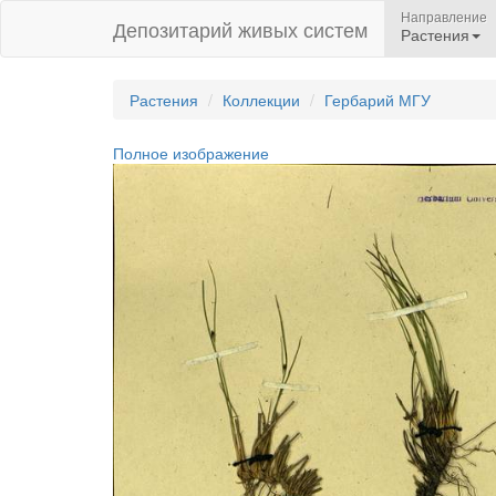
Направление
Депозитарий живых систем
Растения
Растения
Коллекции
Гербарий МГУ
Полное изображение