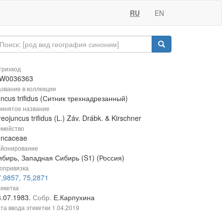
RU
EN
рихкод
W0036363
звание в коллекции
ncus trifidus (Ситник трехнадрезанный)
инятое название
eojuncus trifidus (L.) Záv. Drábk. & Kirschner
мейство
uncaceae
йонирование
ибирь, Западная Сибирь (S1) (Россия)
опривязка
,9857, 75,2871
икетка
8.07.1983.
Собр.
Е.Карпухина
та ввода этикетки
1.04.2019