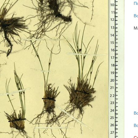
П
В
М
В
В
С