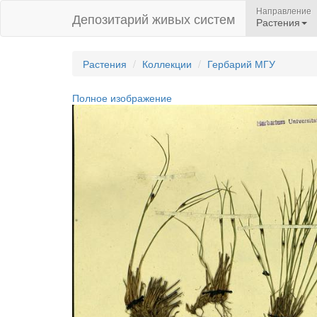
Направление
Депозитарий живых систем
Растения
Растения
Коллекции
Гербарий МГУ
Полное изображение