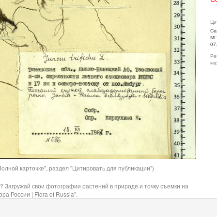
Ци
Се
МГ
07
Ре
ка
олной карточке", раздел "Цитировать для публикации")
? Загружай свои фотографии растений в природе и точку съемки на
ра России | Flora of Russia".