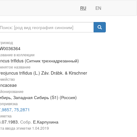
RU
EN
рихкод
W0036364
звание в коллекции
ncus trifidus (Ситник трехнадрезанный)
инятое название
eojuncus trifidus (L.) Záv. Drábk. & Kirschner
мейство
uncaceae
йонирование
ибирь, Западная Сибирь (S1) (Россия)
опривязка
,9857, 75,2871
икетка
8.07.1983.
Собр.
Е.Карпухина
та ввода этикетки
1.04.2019