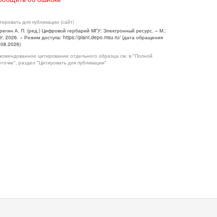
тировать для публикации (сайт)
регин А. П. (ред.) Цифровой гербарий МГУ: Электронный ресурс. – М.:
У, 2026. – Режим доступа: https://plant.depo.msu.ru/ (дата обращения
.08.2026)
комендованное цитирование отдельного образца см. в "Полной
рточке", раздел "Цитировать для публикации"