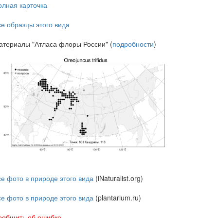
олная карточка
се образцы этого вида
атериалы "Атласа флоры России" (
подробности
)
се фото в природе этого вида
(iNaturalist.org)
се фото в природе этого вида
(plantarium.ru)
ообщить об ошибке