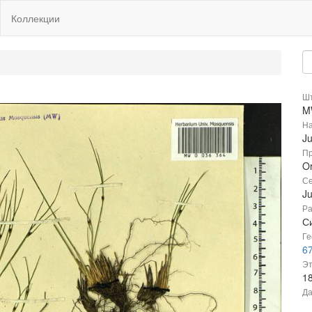
Коллекции
Шт
M
На
Ju
Пр
Or
Се
J
Ра
С
Ге
67
Эт
1
Да