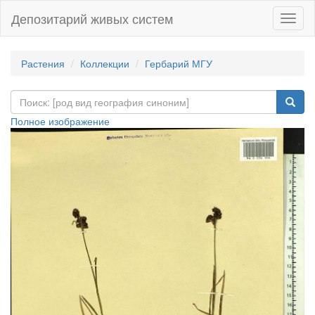
Депозитарий живых систем
Навиг
Растения
Коллекции
Гербарий МГУ
Полное изображение