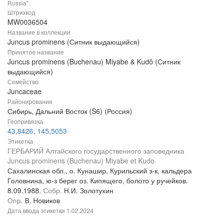
Russia".
Штрихкод
MW0036504
Название в коллекции
Juncus prominens (Ситник выдающийся)
Принятое название
Juncus prominens (Buchenau) Miyabe & Kudô (Ситник
выдающийся)
Семейство
Juncaceae
Районирование
Сибирь, Дальний Восток (S6) (Россия)
Геопривязка
43,8426, 145,5053
Этикетка
ГЕРБАРИЙ Алтайского государственного заповедника
Juncus prominens (Buchenau) Miyabe et Kudo
Сахалинская обл., о. Кунашир, Курильский з-к, кальдера
Головнина, ю-з берег оз. Кипящего, болото у ручейков.
8.09.1988.
Собр.
Н.И. Золотухин
Опр.
В. Новиков
Дата ввода этикетки
1.02.2024