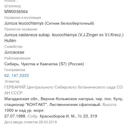
Russia".
Штрихкод
MW0036564
Название в коллекции
Juncus leucochlamys (Ситник белооберточный)
Принятое название
Juncus castaneus subsp. leucochlamys (V.J.Zinger ex V.I.Krecz.)
Hultén
Семейство
Juncaceae
Районирование
Сибирь, Чукотка и Камчатка (S7) (Россия)
Геопривязка
62, 147,3333
Этикетка
ГЕРБАРИЙ Центрального Сибирского ботанического сада СО
АН СССР
Магаданская обл., Верхне-Колымское нагорье, окр. пос. Кулу,
стационар "КОНТАКТ". Лиственничник сфагновый.
Высота
1000 м над ур. моря
27.07.1988.
Собр.
Красноборов И. М.,
№
23, 319
Дата ввода этикетки
28.03.2019