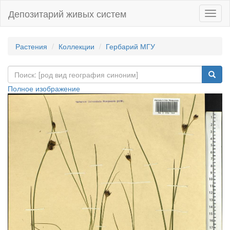
Депозитарий живых систем
Навиг
Растения
Коллекции
Гербарий МГУ
Полное изображение