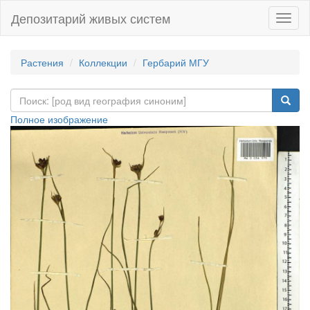
Депозитарий живых систем
Навиг
Растения
Коллекции
Гербарий МГУ
Полное изображение