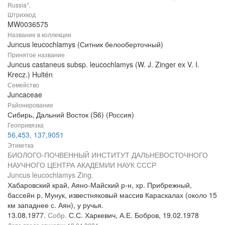
Russia".
Штрихкод
MW0036575
Название в коллекции
Juncus leucochlamys (Ситник белооберточный)
Принятое название
Juncus castaneus subsp. leucochlamys (W. J. Zinger ex V. I.
Krecz.) Hultén
Семейство
Juncaceae
Районирование
Сибирь, Дальний Восток (S6) (Россия)
Геопривязка
56,453, 137,9051
Этикетка
БИОЛОГО-ПОЧВЕННЫЙ ИНСТИТУТ ДАЛЬНЕВОСТОЧНОГО
НАУЧНОГО ЦЕНТРА АКАДЕМИИ НАУК СССР
Juncus leucochlamys Zing.
Хабаровский край, Аяно-Майский р-н, хр. Прибрежный,
бассейн р. Мунук, известняковый массив Караскалах (около 15
км западнее с. Аян), у ручья.
13.08.1977.
Собр.
С.С. Харкевич, А.Е. Бобров, 19.02.1978