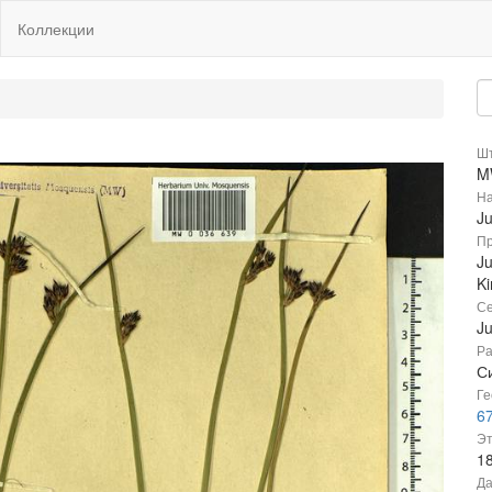
Коллекции
Шт
M
На
Ju
Пр
Ju
Ki
Се
J
Ра
С
Ге
67
Эт
1
Да