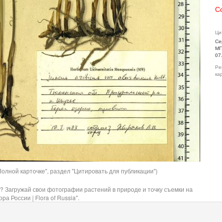
С
Ци
Се
МГ
07
Ре
ка
олной карточке", раздел "Цитировать для публикации")
? Загружай свои фотографии растений в природе и точку съемки на
ра России | Flora of Russia".