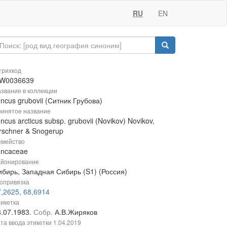
RU
EN
рихкод
W0036639
звание в коллекции
ncus grubovii (Ситник Грубова)
инятое название
ncus arcticus subsp. grubovii (Novikov) Novikov,
rschner & Snogerup
мейство
uncaceae
йонирование
ибирь, Западная Сибирь (S1) (Россия)
опривязка
,2625, 68,6914
икетка
8.07.1983.
Собр.
А.В.Жиряков
та ввода этикетки
1.04.2019