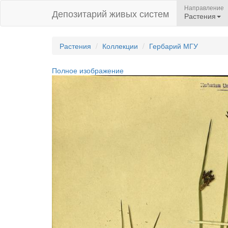
Направление
Депозитарий живых систем
Растения
Растения
Коллекции
Гербарий МГУ
Полное изображение