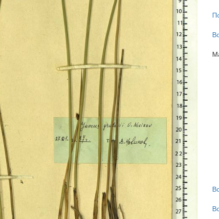
П
В
М
В
В