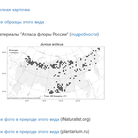
олная карточка
се образцы этого вида
атериалы "Атласа флоры России" (
подробности
)
се фото в природе этого вида
(iNaturalist.org)
се фото в природе этого вида
(plantarium.ru)