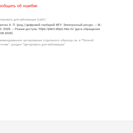
ообщить об ошибке
тировать для публикации (сайт)
регин А. П. (ред.) Цифровой гербарий МГУ: Электронный ресурс. – М.:
У, 2026. – Режим доступа: https://plant.depo.msu.ru/ (дата обращения
.08.2026)
комендованное цитирование отдельного образца см. в "Полной
рточке", раздел "Цитировать для публикации"