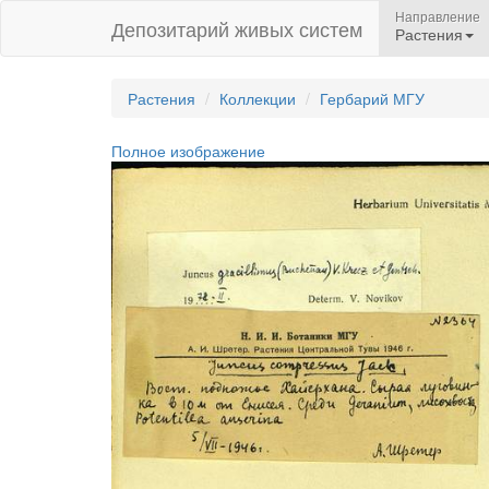
Направление
Депозитарий живых систем
Растения
Растения
Коллекции
Гербарий МГУ
Полное изображение