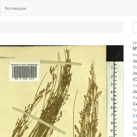
Коллекции
Шт
M
На
Ju
Пр
Ju
(
Се
J
Ра
С
Ге
51
Эт
Н
А