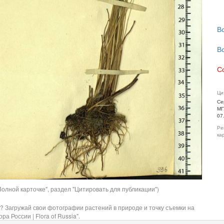
В
В
С
Ци
Се
МГ
07
Ре
ка
олной карточке", раздел "Цитировать для публикации")
? Загружай свои фотографии растений в природе и точку съемки на
ра России | Flora of Russia".