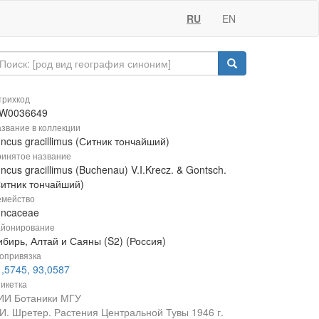
RU
EN
рихкод
W0036649
звание в коллекции
ncus gracillimus (Ситник тончайший)
инятое название
ncus gracillimus (Buchenau) V.I.Krecz. & Gontsch.
Ситник тончайший)
мейство
uncaceae
йонирование
ибирь, Алтай и Саяны (S2) (Россия)
опривязка
,5745, 93,0587
икетка
ИИ Ботаники МГУ
.И. Шретер. Растения Центральной Тувы 1946 г.