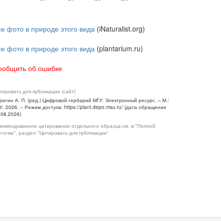
се фото в природе этого вида
(iNaturalist.org)
се фото в природе этого вида
(plantarium.ru)
ообщить об ошибке
тировать для публикации (сайт)
регин А. П. (ред.) Цифровой гербарий МГУ: Электронный ресурс. – М.:
У, 2026. – Режим доступа: https://plant.depo.msu.ru/ (дата обращения
.08.2026)
комендованное цитирование отдельного образца см. в "Полной
рточке", раздел "Цитировать для публикации"