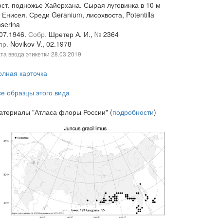
ост. подножье Хайерхана. Сырая луговинка в 10 м
 Енисея. Среди Geranium, лисохвоста, Potentilla
serina
.07.1946.
Собр.
Шретер А. И.,
№
2364
пр.
Novikov V., 02.1978
та ввода этикетки
28.03.2019
олная карточка
се образцы этого вида
атериалы "Атласа флоры России" (
подробности
)