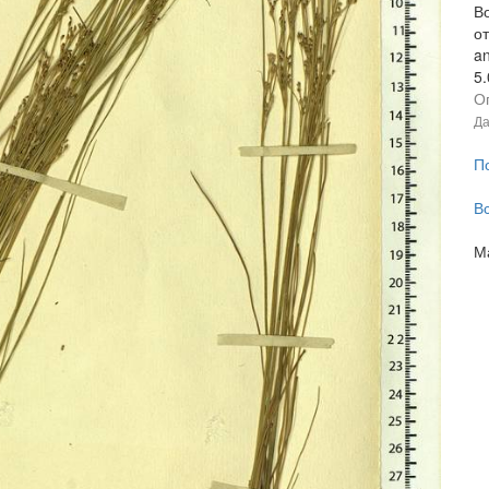
В
от
an
5
О
Да
П
В
М