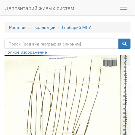
Депозитарий живых систем
Навиг
Растения
Коллекции
Гербарий МГУ
Полное изображение