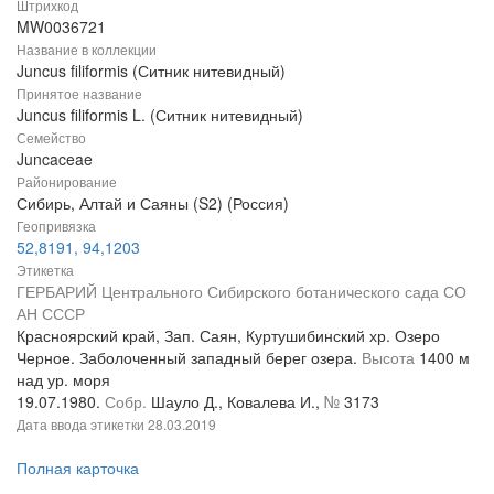
Штрихкод
MW0036721
Название в коллекции
Juncus filiformis (Ситник нитевидный)
Принятое название
Juncus filiformis L. (Ситник нитевидный)
Семейство
Juncaceae
Районирование
Сибирь, Алтай и Саяны (S2) (Россия)
Геопривязка
52,8191, 94,1203
Этикетка
ГЕРБАРИЙ Центрального Сибирского ботанического сада СО
АН СССР
Красноярский край, Зап. Саян, Куртушибинский хр. Озеро
Черное. Заболоченный западный берег озера.
Высота
1400 м
над ур. моря
19.07.1980.
Собр.
Шауло Д., Ковалева И.,
№
3173
Дата ввода этикетки
28.03.2019
Полная карточка