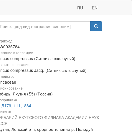
RU
EN
рихкод
W0036784
звание в коллекции
uncus compressus (Ситник сплюснутый)
инятое название
uncus compressus Jacq. (Ситник сплюснутый)
мейство
uncaceae
йонирование
бирь, Якутия (S5) (Россия)
опривязка
9,5179, 111,1884
икетка
ЕРБАРИЙ ЯКУТСКОГО ФИЛИАЛА АКАДЕМИИ НАУК
ССР
утия, Ленский р-н, среднее течение р. Пеледуй