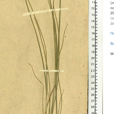
(
п
2
(к
Да
П
В
М