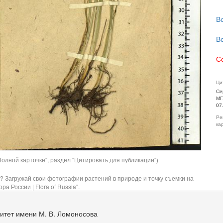
В
В
С
Ци
Се
МГ
07
Ре
ка
олной карточке", раздел "Цитировать для публикации")
? Загружай свои фотографии растений в природе и точку съемки на
ра России | Flora of Russia".
итет имени М. В. Ломоносова