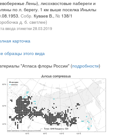
левобережье Лены), лисохвостовые пабереги и
оляны по л. берегу. 1 км выше поселка Иньялы
0.08.1953.
Собр.
Куваев В.,
№
138/1
оробочка д. б. светлее)
та ввода этикетки
28.03.2019
олная карточка
се образцы этого вида
атериалы "Атласа флоры России" (
подробности
)