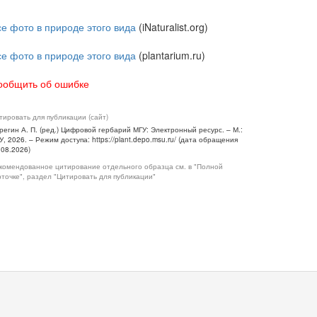
се фото в природе этого вида
(iNaturalist.org)
се фото в природе этого вида
(plantarium.ru)
ообщить об ошибке
тировать для публикации (сайт)
регин А. П. (ред.) Цифровой гербарий МГУ: Электронный ресурс. – М.:
У, 2026. – Режим доступа: https://plant.depo.msu.ru/ (дата обращения
.08.2026)
комендованное цитирование отдельного образца см. в "Полной
рточке", раздел "Цитировать для публикации"