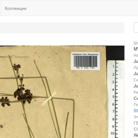
Коллекции
Шт
M
На
J
Пр
J
Се
J
Ра
Си
Ге
5
Эт
Г
С
Як