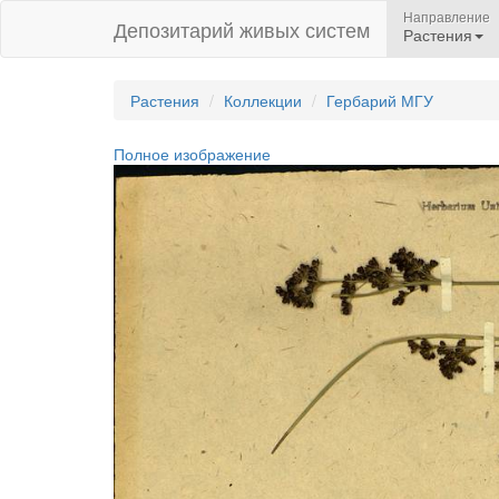
Направление
Депозитарий живых систем
Растения
Растения
Коллекции
Гербарий МГУ
Полное изображение