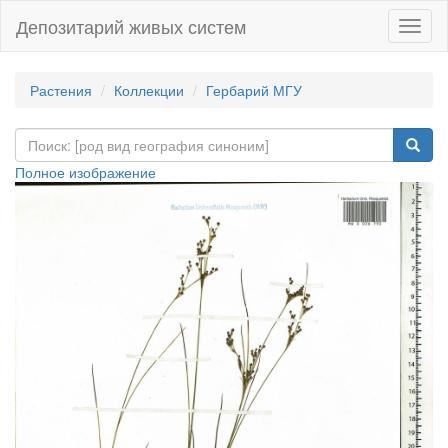
Депозитарий живых систем
Навиг
Растения
Коллекции
Гербарий МГУ
Полное изображение