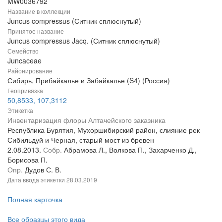
MW0036792
Название в коллекции
Juncus compressus (Ситник сплюснутый)
Принятое название
Juncus compressus Jacq. (Ситник сплюснутый)
Семейство
Juncaceae
Районирование
Сибирь, Прибайкалье и Забайкалье (S4) (Россия)
Геопривязка
50,8533, 107,3112
Этикетка
Инвентаризация флоры Алтачейского заказника
Республика Бурятия, Мухоршибирский район, слияние рек
Сибильдуй и Черная, старый мост из бревен
2.08.2013.
Собр.
Абрамова Л., Волкова П., Захарченко Д.,
Борисова П.
Опр.
Дудов С. В.
Дата ввода этикетки
28.03.2019
Полная карточка
Все образцы этого вида