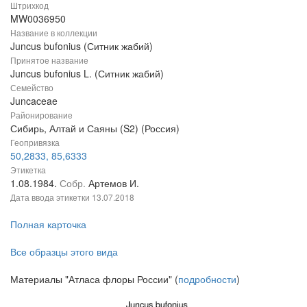
Штрихкод
MW0036950
Название в коллекции
Juncus bufonius (Ситник жабий)
Принятое название
Juncus bufonius L. (Ситник жабий)
Семейство
Juncaceae
Районирование
Сибирь, Алтай и Саяны (S2) (Россия)
Геопривязка
50,2833, 85,6333
Этикетка
1.08.1984.
Собр.
Артемов И.
Дата ввода этикетки
13.07.2018
Полная карточка
Все образцы этого вида
Материалы "Атласа флоры России" (
подробности
)