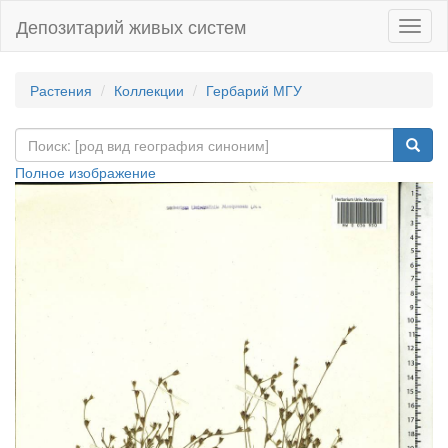
Депозитарий живых систем
Навиг
Растения
Коллекции
Гербарий МГУ
Полное изображение