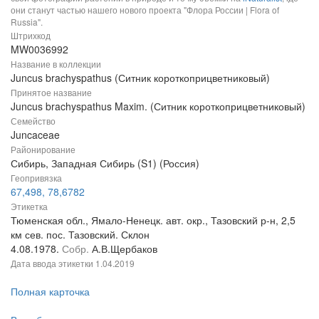
они станут частью нашего нового проекта "Флора России | Flora of
Russia".
Штрихкод
MW0036992
Название в коллекции
Juncus brachyspathus (Ситник короткоприцветниковый)
Принятое название
Juncus brachyspathus Maxim. (Ситник короткоприцветниковый)
Семейство
Juncaceae
Районирование
Сибирь, Западная Сибирь (S1) (Россия)
Геопривязка
67,498, 78,6782
Этикетка
Тюменская обл., Ямало-Ненецк. авт. окр., Тазовский р-н, 2,5
км сев. пос. Тазовский. Склон
4.08.1978.
Собр.
А.В.Щербаков
Дата ввода этикетки
1.04.2019
Полная карточка