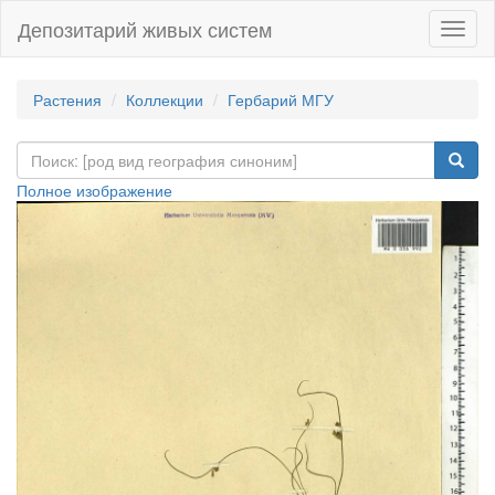
Депозитарий живых систем
Навиг
Растения
Коллекции
Гербарий МГУ
Полное изображение