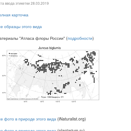
та ввода этикетки
28.03.2019
олная карточка
се образцы этого вида
атериалы "Атласа флоры России" (
подробности
)
се фото в природе этого вида
(iNaturalist.org)
се фото в природе этого вида
(plantarium.ru)