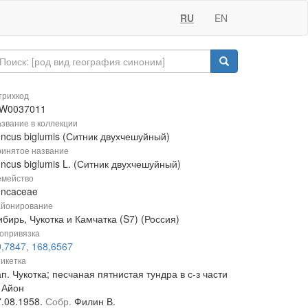
RU
EN
рихкод
W0037011
звание в коллекции
uncus biglumis (Ситник двухчешуйный)
инятое название
ncus biglumis L. (Ситник двухчешуйный)
мейство
uncaceae
йонирование
бирь, Чукотка и Камчатка (S7) (Россия)
опривязка
9,7847, 168,6567
икетка
п. Чукотка; песчаная пятнистая тундра в с-з части
 Айон
7.08.1958.
Собр.
Филин В.