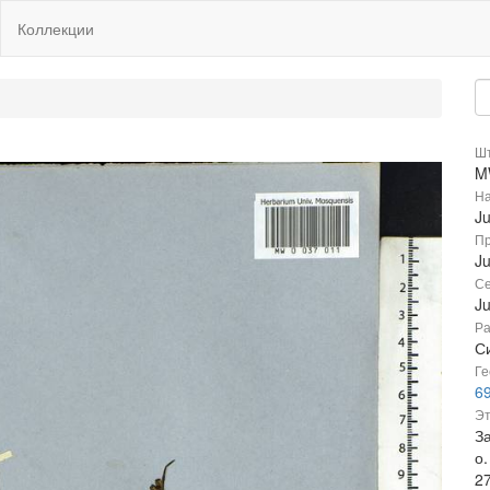
Коллекции
Шт
M
На
J
Пр
Ju
Се
J
Ра
Си
Ге
6
Эт
За
о.
2