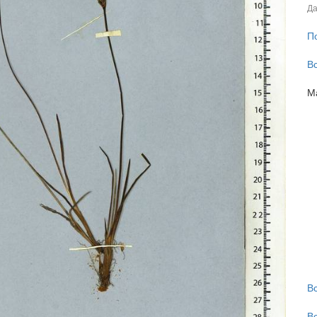
Да
П
В
М
В
В