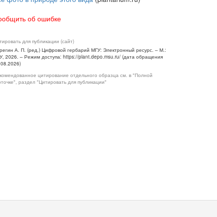
ообщить об ошибке
тировать для публикации (сайт)
регин А. П. (ред.) Цифровой гербарий МГУ: Электронный ресурс. – М.:
У, 2026. – Режим доступа: https://plant.depo.msu.ru/ (дата обращения
.08.2026)
комендованное цитирование отдельного образца см. в "Полной
рточке", раздел "Цитировать для публикации"