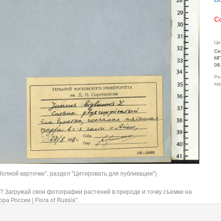
С
Ци
Се
МГ
08
Ре
ка
олной карточке", раздел "Цитировать для публикации")
? Загружай свои фотографии растений в природе и точку съемки на
ра России | Flora of Russia".