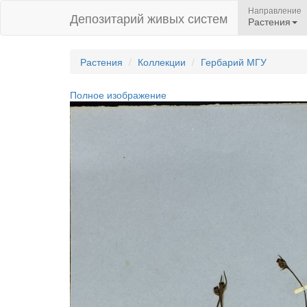
Направление
Депозитарий живых систем
Растения
Растения
Коллекции
Гербарий МГУ
Полное изображение