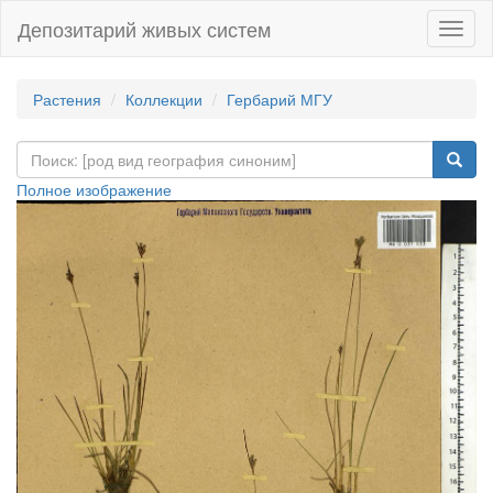
Депозитарий живых систем
Навиг
Растения
Коллекции
Гербарий МГУ
Полное изображение