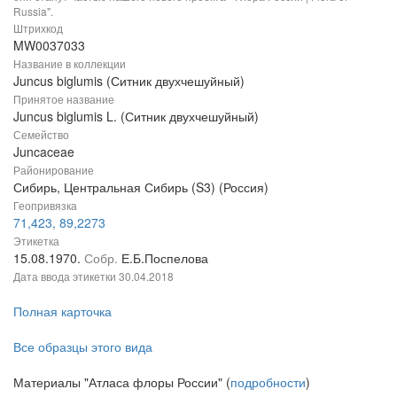
Russia".
Штрихкод
MW0037033
Название в коллекции
Juncus biglumis (Ситник двухчешуйный)
Принятое название
Juncus biglumis L. (Ситник двухчешуйный)
Семейство
Juncaceae
Районирование
Сибирь, Центральная Сибирь (S3) (Россия)
Геопривязка
71,423, 89,2273
Этикетка
15.08.1970.
Собр.
Е.Б.Поспелова
Дата ввода этикетки
30.04.2018
Полная карточка
Все образцы этого вида
Материалы "Атласа флоры России" (
подробности
)