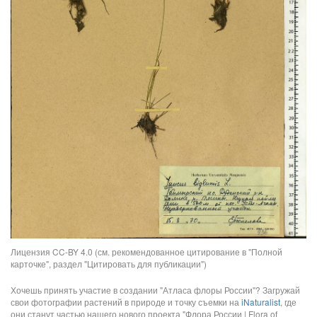
Лицензия CC-BY 4.0 (см. рекомендованное цитирование в "Полной
карточке", раздел "Цитировать для публикации")
Хочешь принять участие в создании "Атласа флоры России"? Загружай
свои фотографии растений в природе и точку съемки на
iNaturalist
, где
они станут частью нашего нового проекта "Флора России | Flora of