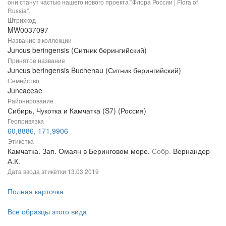
они станут частью нашего нового проекта "Флора России | Flora of
Russia".
Штрихкод
MW0037097
Название в коллекции
Juncus beringensis (Ситник берингийский)
Принятое название
Juncus beringensis Buchenau (Ситник берингийский)
Семейство
Juncaceae
Районирование
Сибирь, Чукотка и Камчатка (S7) (Россия)
Геопривязка
60,8886, 171,9906
Этикетка
Камчатка. Зап. Омаян в Беринговом море.
Собр.
Вернандер
А.К.
Дата ввода этикетки
13.03.2019
Полная карточка
Все образцы этого вида