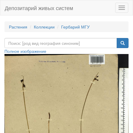
Депозитарий живых систем
Навиг
Растения
Коллекции
Гербарий МГУ
Полное изображение