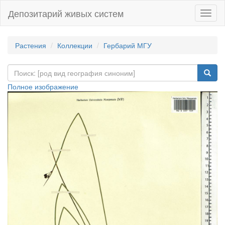
Депозитарий живых систем
Навиг
Растения
Коллекции
Гербарий МГУ
Полное изображение