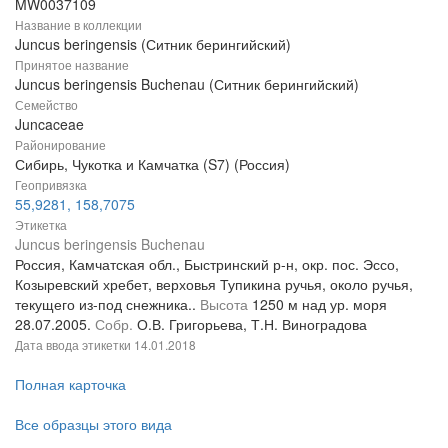
MW0037109
Название в коллекции
Juncus beringensis (Ситник берингийский)
Принятое название
Juncus beringensis Buchenau (Ситник берингийский)
Семейство
Juncaceae
Районирование
Сибирь, Чукотка и Камчатка (S7) (Россия)
Геопривязка
55,9281, 158,7075
Этикетка
Juncus beringensis Buchenau
Россия, Камчатская обл., Быстринский р-н, окр. пос. Эссо,
Козыревский хребет, верховья Тупикина ручья, около ручья,
текущего из-под снежника..
Высота
1250 м над ур. моря
28.07.2005.
Собр.
О.В. Григорьева, Т.Н. Виноградова
Дата ввода этикетки
14.01.2018
Полная карточка
Все образцы этого вида