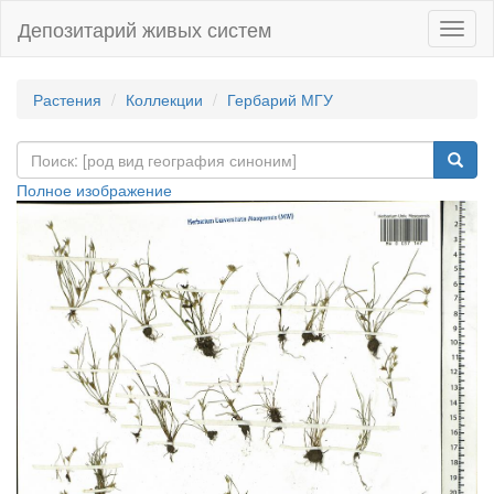
Депозитарий живых систем
Навиг
Растения
Коллекции
Гербарий МГУ
Полное изображение