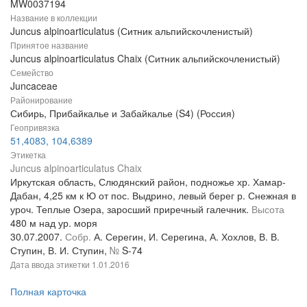
MW0037194
Название в коллекции
Juncus alpinoarticulatus (Ситник альпийскочленистый)
Принятое название
Juncus alpinoarticulatus Chaix (Ситник альпийскочленистый)
Семейство
Juncaceae
Районирование
Сибирь, Прибайкалье и Забайкалье (S4) (Россия)
Геопривязка
51,4083, 104,6389
Этикетка
Juncus alpinoarticulatus Chaix
Иркутская область, Слюдянский район, подножье хр. Хамар-
Дабан, 4,25 км к Ю от пос. Выдрино, левый берег р. Снежная в
уроч. Теплые Озера, заросший приречный галечник.
Высота
480 м над ур. моря
30.07.2007.
Собр.
А. Серегин, И. Серегина, А. Хохлов, В. В.
Ступин, В. И. Ступин,
№
S-74
Дата ввода этикетки
1.01.2016
Полная карточка