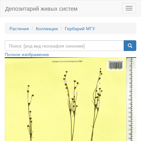
Депозитарий живых систем
Навиг
Растения
Коллекции
Гербарий МГУ
Полное изображение