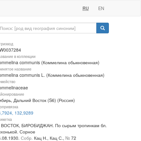
RU
EN
рихкод
W0037284
звание в коллекции
ommelina communis (Коммелина обыкновенная)
инятое название
ommelina communis L. (Коммелина обыкновенная)
мейство
ommelinaceae
йонирование
бирь, Дальний Восток (S6) (Россия)
опривязка
8,7924, 132,9289
икетка
. ВОСТОК, БИРОБИДЖАН. По сырым тропинкам бл.
ихонькой. Сорное
6.08.1930.
Собр.
Кац Н., Кац С.,
№
72