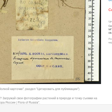
С
Ци
Се
МГ
08
Ре
ка
олной карточке", раздел "Цитировать для публикации")
? Загружай свои фотографии растений в природе и точку съемки на
ра России | Flora of Russia".