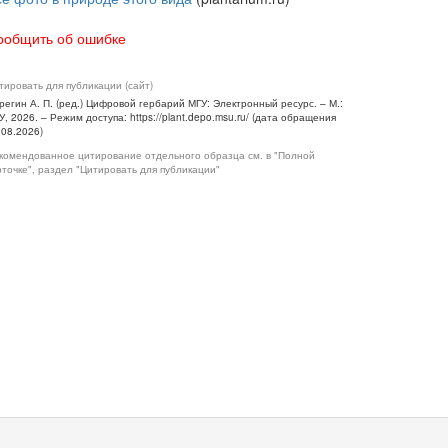
ообщить об ошибке
тировать для публикации (сайт)
регин А. П. (ред.) Цифровой гербарий МГУ: Электронный ресурс. – М.:
У, 2026. – Режим доступа: https://plant.depo.msu.ru/ (дата обращения
.08.2026)
комендованное цитирование отдельного образца см. в "Полной
рточке", раздел "Цитировать для публикации"