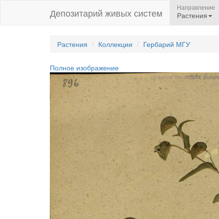
Направление
Депозитарий живых систем
Растения
Растения
Коллекции
Гербарий МГУ
Полное изображение