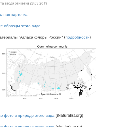
та ввода этикетки
28.03.2019
олная карточка
се образцы этого вида
атериалы "Атласа флоры России" (
подробности
)
се фото в природе этого вида
(iNaturalist.org)
се фото в природе этого вида
(plantarium.ru)