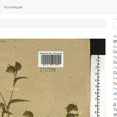
Коллекции
Шт
M
На
C
Пр
C
Се
C
Ра
Си
Ге
4
Эт
Д
Т
2