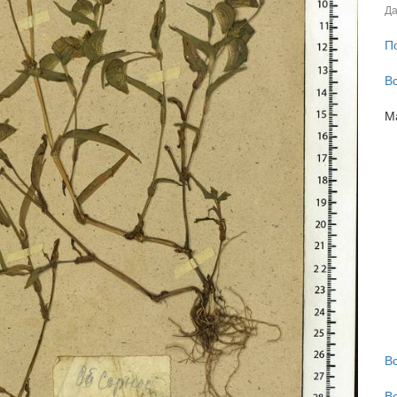
Да
П
В
М
В
В