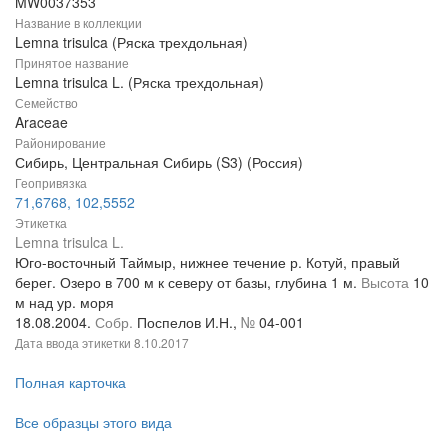
MW0037353
Название в коллекции
Lemna trisulca (Ряска трехдольная)
Принятое название
Lemna trisulca L. (Ряска трехдольная)
Семейство
Araceae
Районирование
Сибирь, Центральная Сибирь (S3) (Россия)
Геопривязка
71,6768, 102,5552
Этикетка
Lemna trisulca L.
Юго-восточный Таймыр, нижнее течение р. Котуй, правый
берег. Озеро в 700 м к северу от базы, глубина 1 м.
Высота
10
м над ур. моря
18.08.2004.
Собр.
Поспелов И.Н.,
№
04-001
Дата ввода этикетки
8.10.2017
Полная карточка
Все образцы этого вида