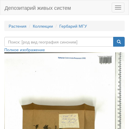
Депозитарий живых систем
Навиг
Растения
Коллекции
Гербарий МГУ
Полное изображение