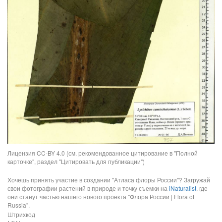
Лицензия CC-BY 4.0 (см. рекомендованное цитирование в "Полной
карточке", раздел "Цитировать для публикации")
Хочешь принять участие в создании "Атласа флоры России"? Загружай
свои фотографии растений в природе и точку съемки на
iNaturalist
, где
они станут частью нашего нового проекта "Флора России | Flora of
Russia".
Штрихкод