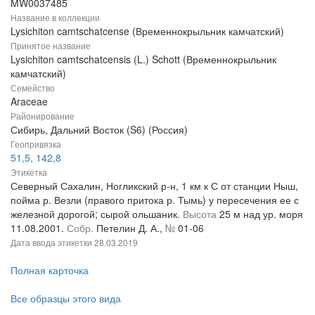
MW0037485
Название в коллекции
Lysichiton camtschatcense (Временнокрыльник камчатский)
Принятое название
Lysichiton camtschatcensis (L.) Schott (Временнокрыльник
камчатский)
Семейство
Araceae
Районирование
Сибирь, Дальний Восток (S6) (Россия)
Геопривязка
51,5, 142,8
Этикетка
Северный Сахалин, Ногликский р-н, 1 км к С от станции Ныш,
пойма р. Везли (правого притока р. Тымь) у пересечения ее с
железной дорогой; сырой ольшаник.
Высота
25 м над ур. моря
11.08.2001.
Собр.
Петелин Д. А.,
№
01-06
Дата ввода этикетки
28.03.2019
Полная карточка
Все образцы этого вида