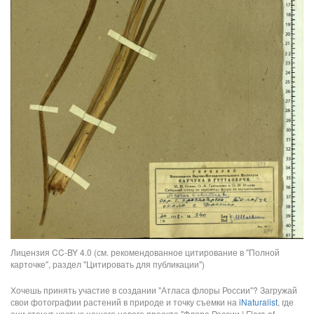
Лицензия CC-BY 4.0 (см. рекомендованное цитирование в "Полной
карточке", раздел "Цитировать для публикации")
Хочешь принять участие в создании "Атласа флоры России"? Загружай
свои фотографии растений в природе и точку съемки на
iNaturalist
, где
они станут частью нашего нового проекта "Флора России | Flora of