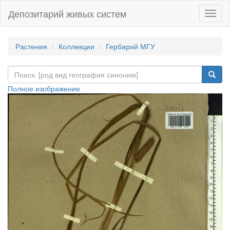
Депозитарий живых систем
Навиг
Растения
Коллекции
Гербарий МГУ
Полное изображение