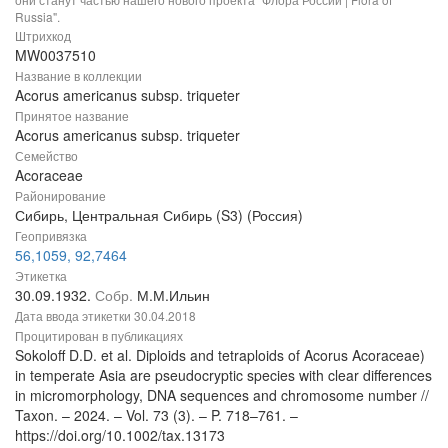
Russia".
Штрихкод
MW0037510
Название в коллекции
Acorus americanus subsp. triqueter
Принятое название
Acorus americanus subsp. triqueter
Семейство
Acoraceae
Районирование
Сибирь, Центральная Сибирь (S3) (Россия)
Геопривязка
56,1059, 92,7464
Этикетка
30.09.1932.
Собр.
М.М.Ильин
Дата ввода этикетки
30.04.2018
Процитирован в публикациях
Sokoloff D.D. et al. Diploids and tetraploids of Acorus Acoraceae)
in temperate Asia are pseudocryptic species with clear differences
in micromorphology, DNA sequences and chromosome number //
Taxon. – 2024. – Vol. 73 (3). – P. 718–761. –
https://doi.org/10.1002/tax.13173