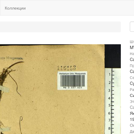
Коллекции
Шт
M
На
Ca
Пр
Ca
Се
C
Ра
Си
Эт
Ca
Як
1
О
Да