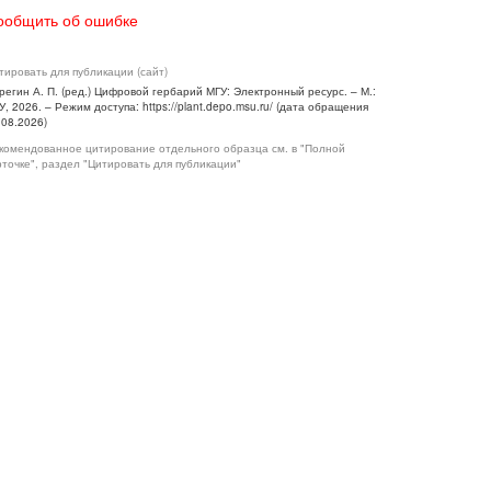
ообщить об ошибке
тировать для публикации (сайт)
регин А. П. (ред.) Цифровой гербарий МГУ: Электронный ресурс. – М.:
У, 2026. – Режим доступа: https://plant.depo.msu.ru/ (дата обращения
.08.2026)
комендованное цитирование отдельного образца см. в "Полной
рточке", раздел "Цитировать для публикации"