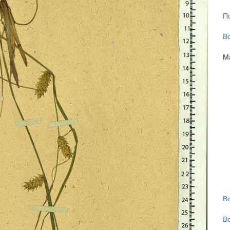
П
В
М
В
В