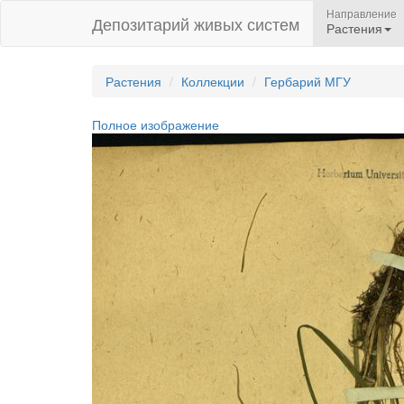
Направление
Депозитарий живых систем
Растения
Растения
Коллекции
Гербарий МГУ
Полное изображение