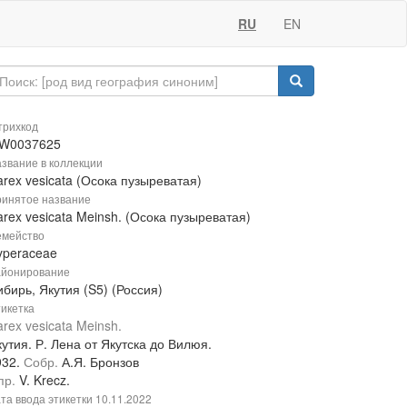
RU
EN
рихкод
W0037625
звание в коллекции
rex vesicata (Осока пузыреватая)
инятое название
rex vesicata Meinsh. (Осока пузыреватая)
мейство
yperaceae
йонирование
бирь, Якутия (S5) (Россия)
икетка
rex vesicata Meinsh.
утия. Р. Лена от Якутска до Вилюя.
932.
Собр.
А.Я. Бронзов
пр.
V. Krecz.
та ввода этикетки
10.11.2022