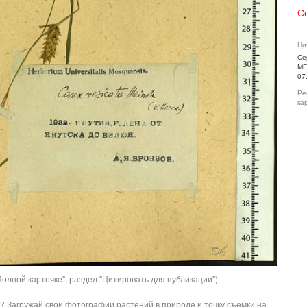
С
Ци
Се
МГ
07
Ре
ка
олной карточке", раздел "Цитировать для публикации")
? Загружай свои фотографии растений в природе и точку съемки на