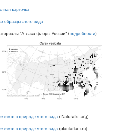
олная карточка
се образцы этого вида
атериалы "Атласа флоры России" (
подробности
)
се фото в природе этого вида
(iNaturalist.org)
се фото в природе этого вида
(plantarium.ru)