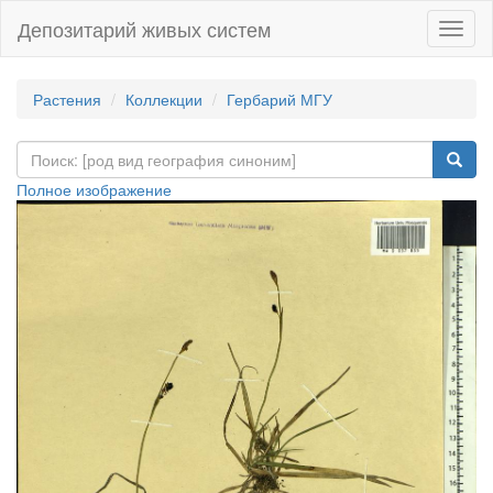
Депозитарий живых систем
Навиг
Растения
Коллекции
Гербарий МГУ
Полное изображение