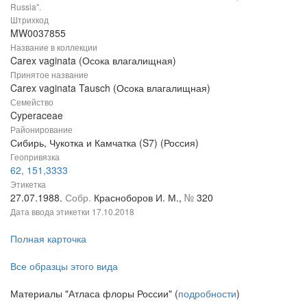
Russia".
Штрихкод
MW0037855
Название в коллекции
Carex vaginata (Осока влагалищная)
Принятое название
Carex vaginata Tausch (Осока влагалищная)
Семейство
Cyperaceae
Районирование
Сибирь, Чукотка и Камчатка (S7) (Россия)
Геопривязка
62, 151,3333
Этикетка
27.07.1988.
Собр.
Красноборов И. М.,
№
320
Дата ввода этикетки
17.10.2018
Полная карточка
Все образцы этого вида
Материалы "Атласа флоры России" (
подробности
)