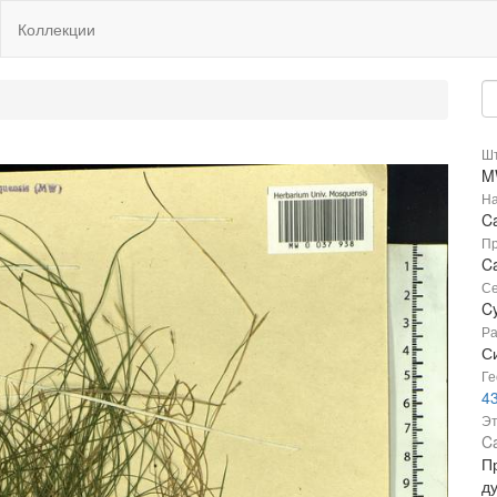
Коллекции
Шт
M
На
Ca
Пр
Ca
Се
C
Ра
Си
Ге
43
Эт
Ca
П
д