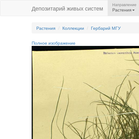
Направление
Депозитарий живых систем
Растения
Растения
Коллекции
Гербарий МГУ
Полное изображение