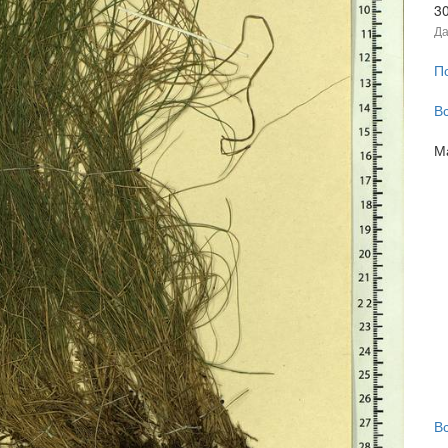
3
Да
П
В
М
В