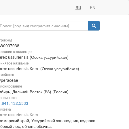
RU
EN
рихкод
W0037938
звание в коллекции
rex ussuriensis (Осока уссурийская)
инятое название
rex ussuriensis Kom. (Осока уссурийская)
мейство
yperaceae
йонирование
бирь, Дальний Восток (S6) (Россия)
опривязка
,641, 132,5533
икетка
rex ussuriensis Kom.
риморский край, Уссурийский заповедник, кедрово-
убовый лес, обчень обычна.