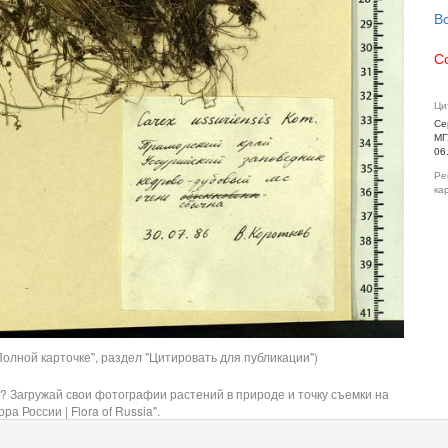
В
С
Ци
Се
МГ
06
Ре
ка
олной карточке", раздел "Цитировать для публикации")
? Загружай свои фотографии растений в природе и точку съемки на
ра России | Flora of Russia".