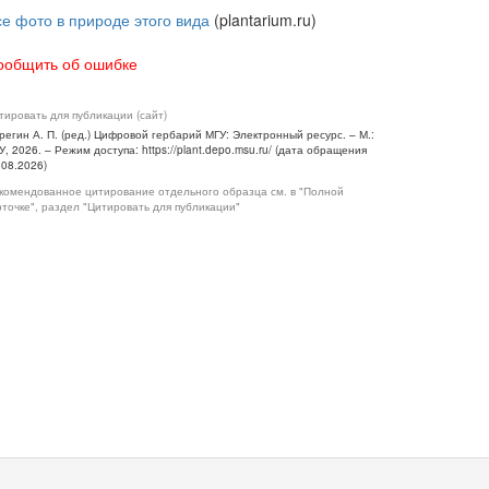
се фото в природе этого вида
(plantarium.ru)
ообщить об ошибке
тировать для публикации (сайт)
регин А. П. (ред.) Цифровой гербарий МГУ: Электронный ресурс. – М.:
У, 2026. – Режим доступа: https://plant.depo.msu.ru/ (дата обращения
.08.2026)
комендованное цитирование отдельного образца см. в "Полной
рточке", раздел "Цитировать для публикации"