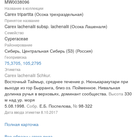
MW0038096
Название в коллекции
Carex tripartita (Осока трехраздельная)
Принятое название
Carex lachenalii subsp. lachenalii (Осока Лашеналя)
Семейство
Cyperaceae
Районирование
Сибирь, Центральная Сибирь (S3) (Россия)
Геопривязка
75,3705, 105,2795
Этикетка
Carex lachenalii Schkur.
Восточный Таймыр, среднее течение р. Нюнькаракутари при
выходе из гор Бырранга, близ оз. Пойменное. Нивальная
долинка ручья в верховьях, доминант сообщества.
Высота
330
м над ур. моря
5.08.1998.
Собр.
Е.Б. Поспелова,
№
98-322
Дата ввода этикетки
8.10.2017
Полная карточка
Все образцы этого вида