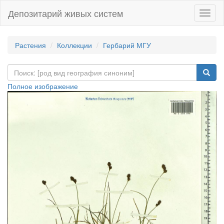
Депозитарий живых систем
Навиг
Растения
Коллекции
Гербарий МГУ
Полное изображение