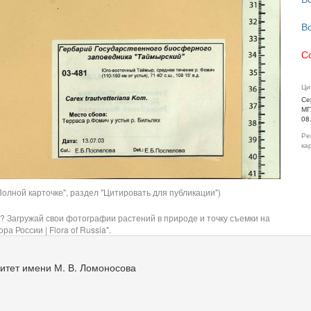
В
С
Ци
Се
МГ
08
Ре
ка
олной карточке", раздел "Цитировать для публикации")
? Загружай свои фотографии растений в природе и точку съемки на
ра России | Flora of Russia".
итет имени М. В. Ломоносова