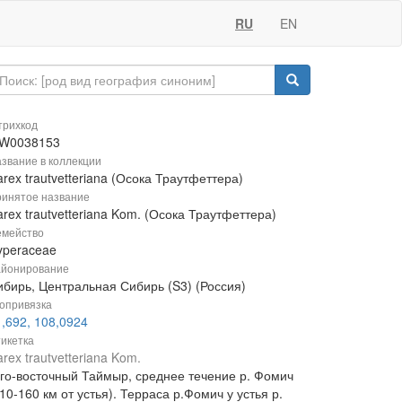
RU
EN
рихкод
W0038153
звание в коллекции
rex trautvetteriana (Осока Траутфеттера)
инятое название
rex trautvetteriana Kom. (Осока Траутфеттера)
мейство
yperaceae
йонирование
ибирь, Центральная Сибирь (S3) (Россия)
опривязка
,692, 108,0924
икетка
rex trautvetteriana Kom.
го-восточный Таймыр, среднее течение р. Фомич
10-160 км от устья). Терраса р.Фомич у устья р.