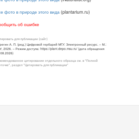
се фото в природе этого вида
(plantarium.ru)
ообщить об ошибке
тировать для публикации (сайт)
регин А. П. (ред.) Цифровой гербарий МГУ: Электронный ресурс. – М.:
У, 2026. – Режим доступа: https://plant.depo.msu.ru/ (дата обращения
.08.2026)
комендованное цитирование отдельного образца см. в "Полной
рточке", раздел "Цитировать для публикации"