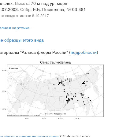
ильлях.
Высота
70 м над ур. моря
3.07.2003.
Собр.
Е.Б. Поспелова,
№
03-481
та ввода этикетки
8.10.2017
олная карточка
се образцы этого вида
атериалы "Атласа флоры России" (
подробности
)
се фото в природе этого вида
(iNaturalist.org)