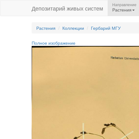
Направление
Депозитарий живых систем
Растения
Растения
Коллекции
Гербарий МГУ
Полное изображение