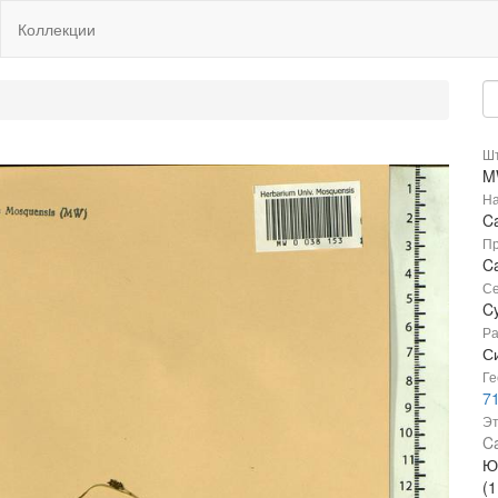
Коллекции
Шт
M
На
Ca
Пр
Ca
Се
C
Ра
С
Ге
71
Эт
Ca
Ю
(1