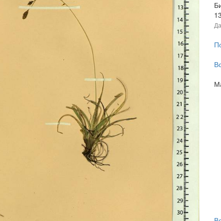
Б
1
Да
П
В
М
В