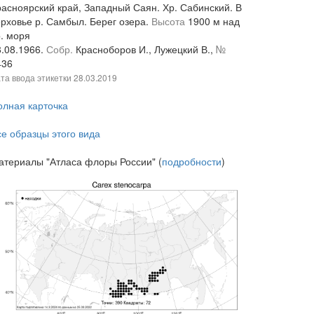
расноярский край, Западный Саян. Хр. Сабинский. В
ерховье р. Самбыл. Берег озера.
Высота
1900 м над
р. моря
8.08.1966.
Собр.
Красноборов И., Лужецкий В.,
№
436
та ввода этикетки
28.03.2019
олная карточка
се образцы этого вида
атериалы "Атласа флоры России" (
подробности
)