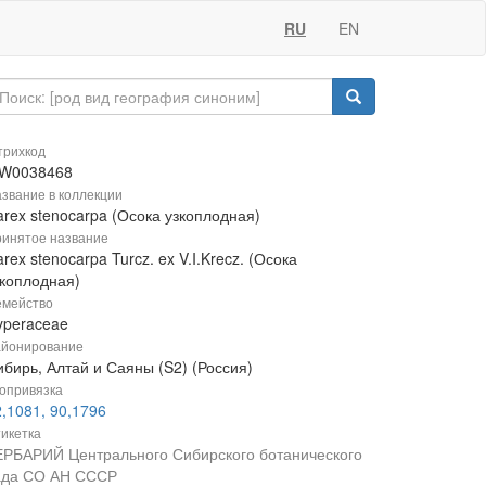
RU
EN
рихкод
W0038468
звание в коллекции
arex stenocarpa (Осока узкоплодная)
инятое название
rex stenocarpa Turcz. ex V.I.Krecz. (Осока
зкоплодная)
мейство
yperaceae
йонирование
ибирь, Алтай и Саяны (S2) (Россия)
опривязка
,1081, 90,1796
икетка
ЕРБАРИЙ Центрального Сибирского ботанического
ада СО АН СССР