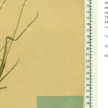
К
в
у
1
6
Да
П
В
М