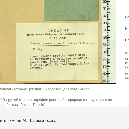
В
В
С
Ци
Се
МГ
09
Ре
ка
олной карточке", раздел "Цитировать для публикации")
? Загружай свои фотографии растений в природе и точку съемки на
ра России | Flora of Russia".
итет имени М. В. Ломоносова