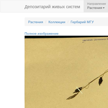
Направление
Депозитарий живых систем
Растения
Растения
Коллекции
Гербарий МГУ
Полное изображение