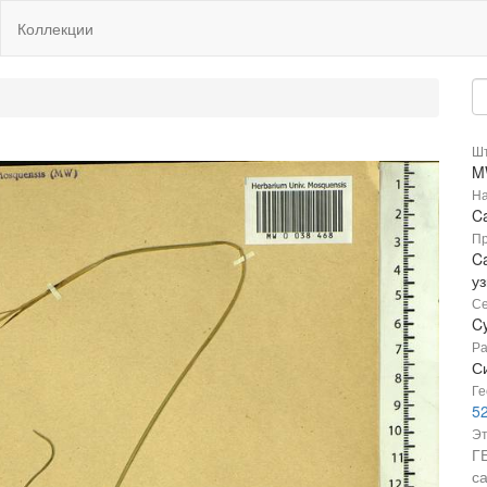
Коллекции
Шт
M
На
C
Пр
Ca
у
Се
C
Ра
С
Ге
52
Эт
Г
с