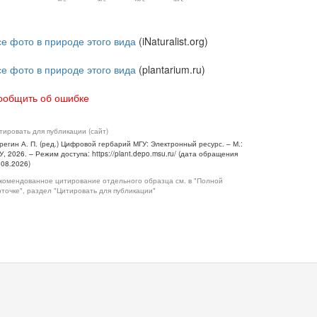
се фото в природе этого вида
(iNaturalist.org)
се фото в природе этого вида
(plantarium.ru)
ообщить об ошибке
тировать для публикации (сайт)
регин А. П. (ред.) Цифровой гербарий МГУ: Электронный ресурс. – М.:
У, 2026. – Режим доступа: https://plant.depo.msu.ru/ (дата обращения
.08.2026)
комендованное цитирование отдельного образца см. в "Полной
рточке", раздел "Цитировать для публикации"