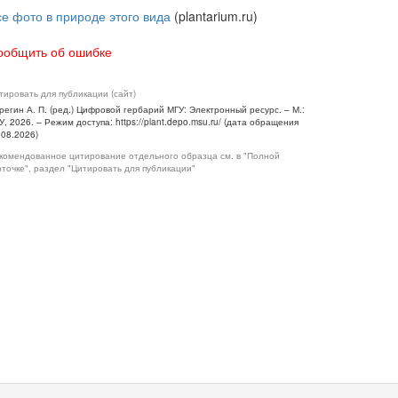
се фото в природе этого вида
(plantarium.ru)
ообщить об ошибке
тировать для публикации (сайт)
регин А. П. (ред.) Цифровой гербарий МГУ: Электронный ресурс. – М.:
У, 2026. – Режим доступа: https://plant.depo.msu.ru/ (дата обращения
.08.2026)
комендованное цитирование отдельного образца см. в "Полной
рточке", раздел "Цитировать для публикации"