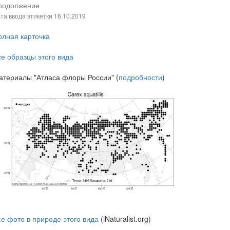
родолжение
та ввода этикетки
16.10.2019
олная карточка
се образцы этого вида
атериалы "Атласа флоры России" (
подробности
)
се фото в природе этого вида
(iNaturalist.org)