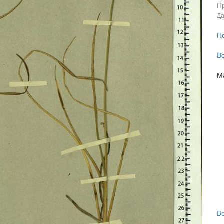
П
Да
П
В
М
В