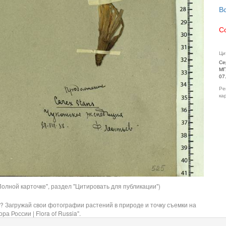
В
С
Ци
Се
МГ
07
Ре
ка
олной карточке", раздел "Цитировать для публикации")
? Загружай свои фотографии растений в природе и точку съемки на
ра России | Flora of Russia".