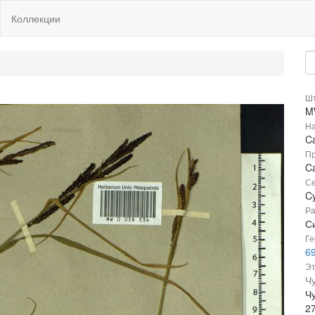
Коллекции
Шт
M
На
C
Пр
Ca
Се
C
Ра
Си
Ге
6
Эт
Ч
Чу
2