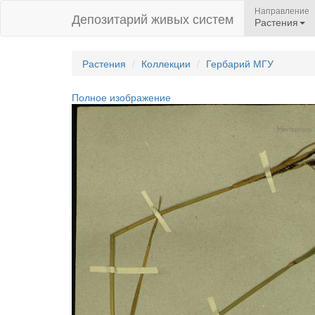
Направление
Депозитарий живых систем
Растения
Растения
Коллекции
Гербарий МГУ
Полное изображение