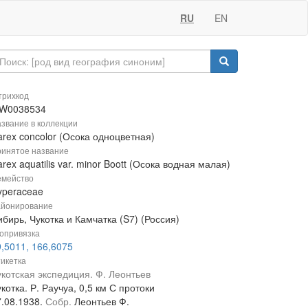
RU
EN
рихкод
W0038534
звание в коллекции
arex concolor (Осока одноцветная)
инятое название
rex aquatilis var. minor Boott (Осока водная малая)
мейство
yperaceae
йонирование
бирь, Чукотка и Камчатка (S7) (Россия)
опривязка
9,5011, 166,6075
икетка
укотская экспедиция. Ф. Леонтьев
котка. Р. Раучуа, 0,5 км С протоки
7.08.1938.
Собр.
Леонтьев Ф.