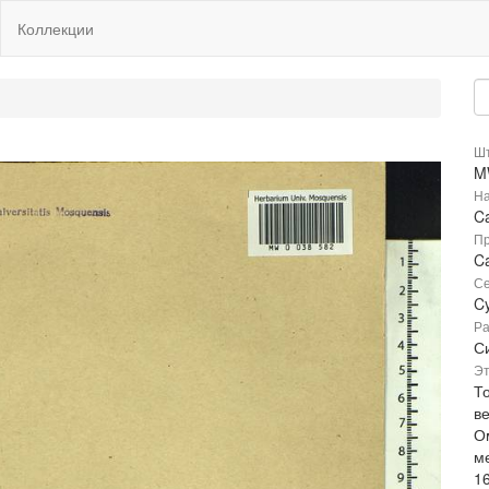
Коллекции
Шт
M
На
C
Пр
Ca
Се
C
Ра
Си
Эт
То
в
О
м
1