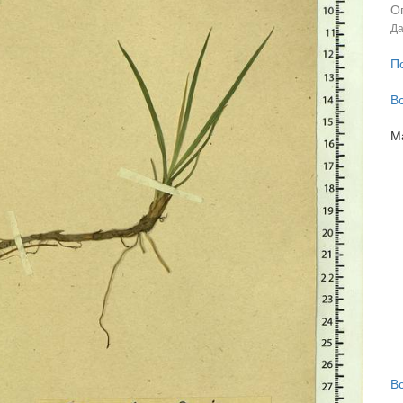
О
Да
П
В
М
В