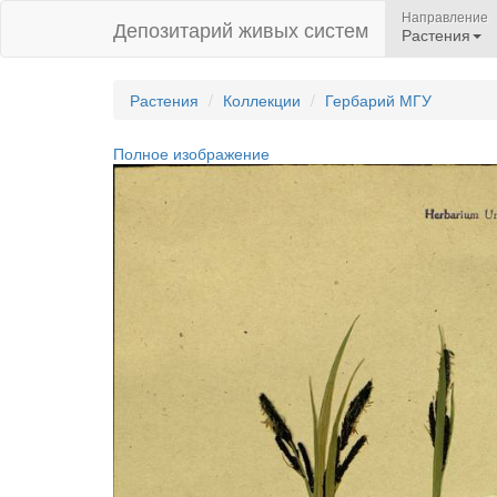
Направление
Депозитарий живых систем
Растения
Растения
Коллекции
Гербарий МГУ
Полное изображение