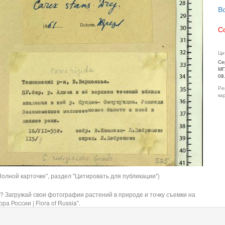
В
С
Ци
Се
МГ
08
Ре
ка
олной карточке", раздел "Цитировать для публикации")
? Загружай свои фотографии растений в природе и точку съемки на
ра России | Flora of Russia".