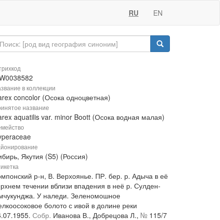
RU
EN
рихкод
W0038582
звание в коллекции
arex concolor (Осока одноцветная)
инятое название
rex aquatilis var. minor Boott (Осока водная малая)
мейство
yperaceae
йонирование
бирь, Якутия (S5) (Россия)
икетка
мпонский р-н, В. Верхоянье. ПР. бер. р. Адыча в её
ерхнем течении вблизи впадения в неё р. Сулден-
мчукунджа. У наледи. Зеленомошное
елкоосоковое болото с ивой в долине реки
6.07.1955.
Собр.
Иванова В., Добрецова Л.,
№
115/7