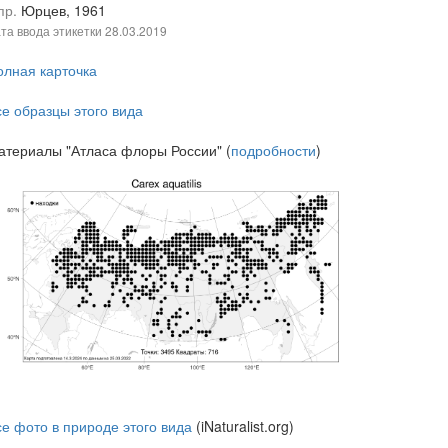
пр.
Юрцев, 1961
та ввода этикетки
28.03.2019
олная карточка
се образцы этого вида
атериалы "Атласа флоры России" (
подробности
)
се фото в природе этого вида
(iNaturalist.org)