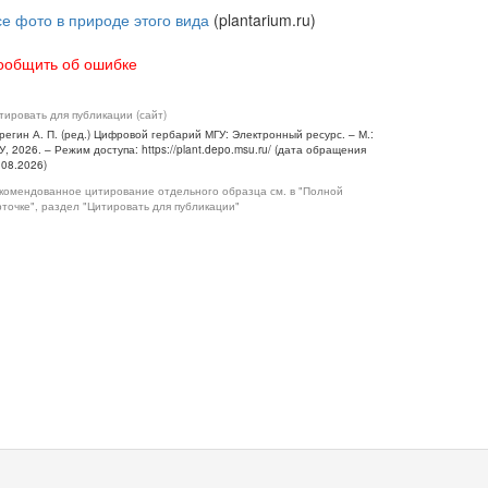
се фото в природе этого вида
(plantarium.ru)
ообщить об ошибке
тировать для публикации (сайт)
регин А. П. (ред.) Цифровой гербарий МГУ: Электронный ресурс. – М.:
У, 2026. – Режим доступа: https://plant.depo.msu.ru/ (дата обращения
.08.2026)
комендованное цитирование отдельного образца см. в "Полной
рточке", раздел "Цитировать для публикации"