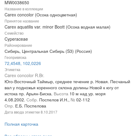
MW0038650
Название в коллекции
Carex concolor (Осока одноцветная)
Принятое название
Carex aquatilis var. minor Boott (Осока водная малая)
Семейство
Cyperaceae
Районирование
Сибирь, Центральная Сибирь (S3) (Россия)
Геопривязка
72,4548, 102,0226
Этикетка
Carex concolor R.Br.
Юго-Восточный Таймыр, среднее течение р. Новая. Песчаный
вал у подножья коренного склона долины Новой к югу от
истока пр. Арьян-Биска.
Высота
10 м над ур. моря
4.08.2002.
Собр.
Поспелов И.Н.,
№
02-112
Опр.
Е.Б. Поспелова
Дата ввода этикетки
8.10.2017
Полная карточка
Все образцы этого вида