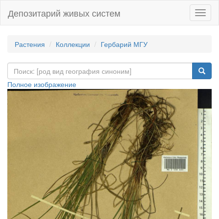
Депозитарий живых систем
Навиг
Растения
Коллекции
Гербарий МГУ
Полное изображение