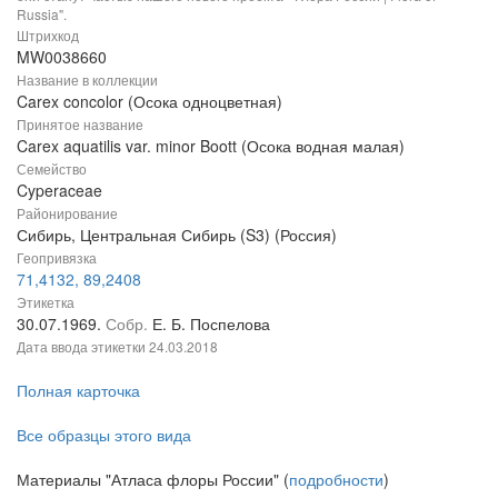
Russia".
Штрихкод
MW0038660
Название в коллекции
Carex concolor (Осока одноцветная)
Принятое название
Carex aquatilis var. minor Boott (Осока водная малая)
Семейство
Cyperaceae
Районирование
Сибирь, Центральная Сибирь (S3) (Россия)
Геопривязка
71,4132, 89,2408
Этикетка
30.07.1969.
Собр.
Е. Б. Поспелова
Дата ввода этикетки
24.03.2018
Полная карточка
Все образцы этого вида
Материалы "Атласа флоры России" (
подробности
)