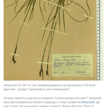
Лицензия CC-BY 4.0 (см. рекомендованное цитирование в "Полной
карточке", раздел "Цитировать для публикации")
Хочешь принять участие в создании "Атласа флоры России"? Загружай
свои фотографии растений в природе и точку съемки на
iNaturalist
, где
они станут частью нашего нового проекта "Флора России | Flora of