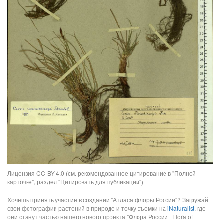
Лицензия CC-BY 4.0 (см. рекомендованное цитирование в "Полной
карточке", раздел "Цитировать для публикации")
Хочешь принять участие в создании "Атласа флоры России"? Загружай
свои фотографии растений в природе и точку съемки на
iNaturalist
, где
они станут частью нашего нового проекта "Флора России | Flora of