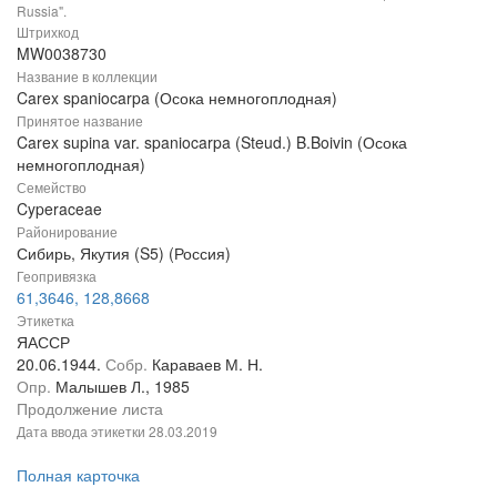
Russia".
Штрихкод
MW0038730
Название в коллекции
Carex spaniocarpa (Осока немногоплодная)
Принятое название
Carex supina var. spaniocarpa (Steud.) B.Boivin (Осока
немногоплодная)
Семейство
Cyperaceae
Районирование
Сибирь, Якутия (S5) (Россия)
Геопривязка
61,3646, 128,8668
Этикетка
ЯАССР
20.06.1944.
Собр.
Караваев М. Н.
Опр.
Малышев Л., 1985
Продолжение листа
Дата ввода этикетки
28.03.2019
Полная карточка