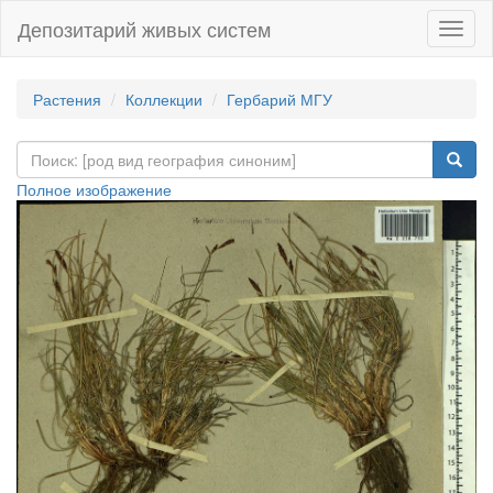
Депозитарий живых систем
Навиг
Растения
Коллекции
Гербарий МГУ
Полное изображение