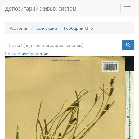
Депозитарий живых систем
Навиг
Растения
Коллекции
Гербарий МГУ
Полное изображение