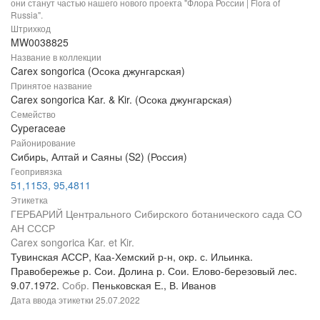
они станут частью нашего нового проекта "Флора России | Flora of
Russia".
Штрихкод
MW0038825
Название в коллекции
Carex songorica (Осока джунгарская)
Принятое название
Carex songorica Kar. & Kir. (Осока джунгарская)
Семейство
Cyperaceae
Районирование
Сибирь, Алтай и Саяны (S2) (Россия)
Геопривязка
51,1153, 95,4811
Этикетка
ГЕРБАРИЙ Центрального Сибирского ботанического сада СО
АН СССР
Carex songorica Kar. et Kir.
Тувинская АССР, Каа-Хемский р-н, окр. с. Ильинка.
Правобережье р. Сои. Долина р. Сои. Елово-березовый лес.
9.07.1972.
Собр.
Пеньковская Е., В. Иванов
Дата ввода этикетки
25.07.2022