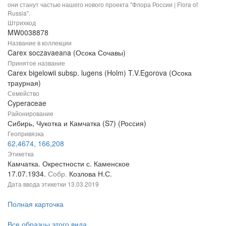
они станут частью нашего нового проекта "Флора России | Flora of
Russia".
Штрихкод
MW0038878
Название в коллекции
Carex soczavaeana (Осока Сочавы)
Принятое название
Carex bigelowii subsp. lugens (Holm) T.V.Egorova (Осока
траурная)
Семейство
Cyperaceae
Районирование
Сибирь, Чукотка и Камчатка (S7) (Россия)
Геопривязка
62,4674, 166,208
Этикетка
Камчатка. Окрестности с. Каменское
17.07.1934.
Собр.
Козлова Н.С.
Дата ввода этикетки
13.03.2019
Полная карточка
Все образцы этого вида