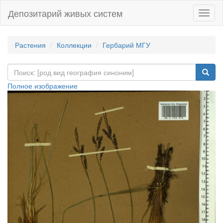
Депозитарий живых систем
Навиг
Растения
Коллекции
Гербарий МГУ
Полное изображение