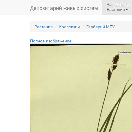
Направление
Депозитарий живых систем
Растения
Растения
Коллекции
Гербарий МГУ
Полное изображение