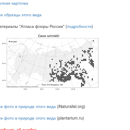
олная карточка
се образцы этого вида
атериалы "Атласа флоры России" (
подробности
)
се фото в природе этого вида
(iNaturalist.org)
се фото в природе этого вида
(plantarium.ru)
ообщить об ошибке