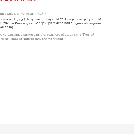
тировать для публикации (сайт)
регин А. П. (ред.) Цифровой гербарий МГУ: Электронный ресурс. – М.:
У, 2026. – Режим доступа: https://plant.depo.msu.ru/ (дата обращения
.08.2026)
комендованное цитирование отдельного образца см. в "Полной
рточке", раздел "Цитировать для публикации"