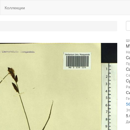
Коллекции
Шт
M
На
Ca
Пр
Ca
Се
C
Ра
Си
Ге
56
Эт
5
Да