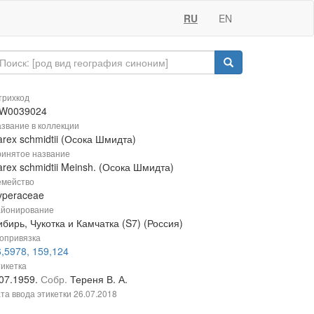
RU
EN
рихкод
W0039024
звание в коллекции
rex schmidtii (Осока Шмидта)
инятое название
rex schmidtii Meinsh. (Осока Шмидта)
мейство
yperaceae
йонирование
бирь, Чукотка и Камчатка (S7) (Россия)
опривязка
,5978, 159,124
икетка
.07.1959.
Собр.
Тереня В. А.
та ввода этикетки
26.07.2018