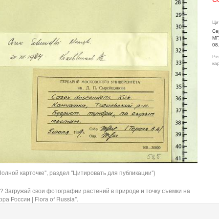
Ци
Се
МГ
08
Ре
ка
олной карточке", раздел "Цитировать для публикации")
? Загружай свои фотографии растений в природе и точку съемки на
ра России | Flora of Russia".