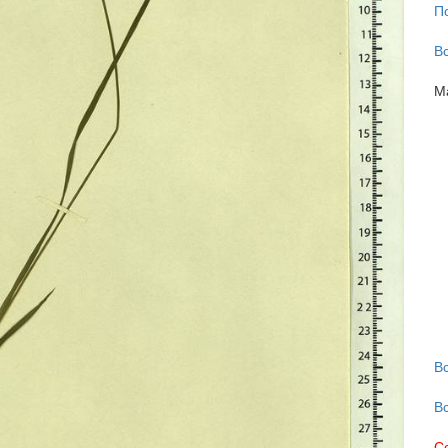
П
В
М
В
В
С