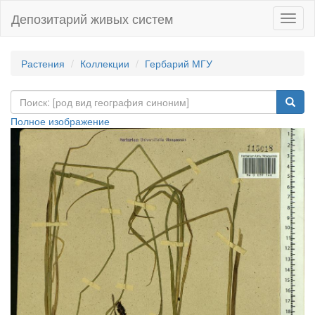
Депозитарий живых систем
Навиг
Растения
Коллекции
Гербарий МГУ
Полное изображение