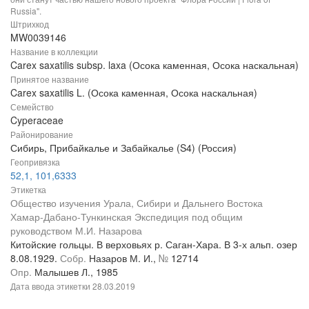
Russia".
Штрихкод
MW0039146
Название в коллекции
Carex saxatilis subsp. laxa (Осока каменная, Осока наскальная)
Принятое название
Carex saxatilis L. (Осока каменная, Осока наскальная)
Семейство
Cyperaceae
Районирование
Сибирь, Прибайкалье и Забайкалье (S4) (Россия)
Геопривязка
52,1, 101,6333
Этикетка
Общество изучения Урала, Сибири и Дальнего Востока
Хамар-Дабано-Тункинская Экспедиция под общим
руководством М.И. Назарова
Китойские гольцы. В верховьях р. Саган-Хара. В 3-х альп. озер
8.08.1929.
Собр.
Назаров М. И.,
№
12714
Опр.
Малышев Л., 1985
Дата ввода этикетки
28.03.2019