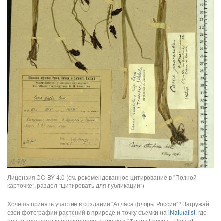
Лицензия CC-BY 4.0 (см. рекомендованное цитирование в "Полной
карточке", раздел "Цитировать для публикации")
Хочешь принять участие в создании "Атласа флоры России"? Загружай
свои фотографии растений в природе и точку съемки на
iNaturalist
, где
они станут частью нашего нового проекта "Флора России | Flora of