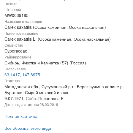
Russia".
Штрихкод
MW0039185
Название в коллекции
Carex saxatilis (Осока каменная, Осока наскальная)
Принятое название
Carex saxatilis L. (Осока каменная, Осока наскальная)
Семейство
Cyperaceae
Районирование
Сибирь, Чукотка и Камчатка (S7) (Россия)
Геопривязка
63,1417, 147,8975
Этикетка
Магаданская обл., Сусуманский р-н. Берег ручья в долине р.
Бурганди. Сырой моховой ивняк
9.07.1971.
Собр.
Поспелова Е.
Дата ввода этикетки
28.03.2019
Полная карточка
Все образцы этого вида