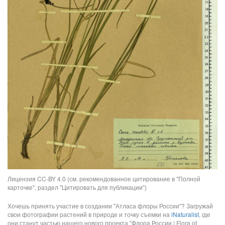
Лицензия CC-BY 4.0 (см. рекомендованное цитирование в "Полной
карточке", раздел "Цитировать для публикации")
Хочешь принять участие в создании "Атласа флоры России"? Загружай
свои фотографии растений в природе и точку съемки на
iNaturalist
, где
они станут частью нашего нового проекта "Флора России | Flora of