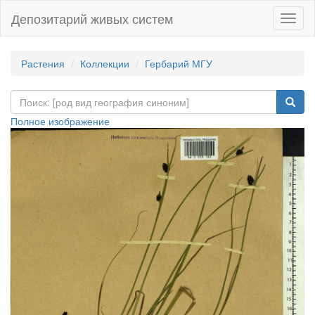
Депозитарий живых систем
Навиг
Растения
Коллекции
Гербарий МГУ
Полное изображение