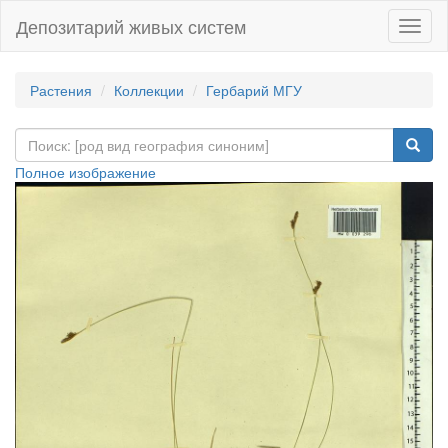
Депозитарий живых систем
Навиг
Растения
Коллекции
Гербарий МГУ
Полное изображение