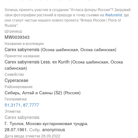
Хочешь принять участие в создании "Атласа флоры России"? Загружай
свои фотографии растений в природе и точку съемки на
iNaturalist
, где
они станут частью нашего нового проекта "Флора России | Flora of
Russia".
Штрихкод
MW0039343
Название в коллекции
Carex sabynensis (Осока шабинская, Осока сабинская)
Принятое название
Carex sabynensis Less. ex Kunth (Осока шабинская, Осока
сабинская)
Семейство
Cyperaceae
Районирование
Сибирь, Алтай и Саяны (S2) (Россия)
Геопривязка
51,3171, 87,7777
Этикетка
Carex sabynensis
Г. Туолок. Мохово-кустарниковая тундра.
28.07.1961.
Собр.
anonymous
Дата ввода этикетки
26.09.2022