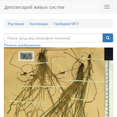
Депозитарий живых систем
Навиг
Растения
Коллекции
Гербарий МГУ
Полное изображение