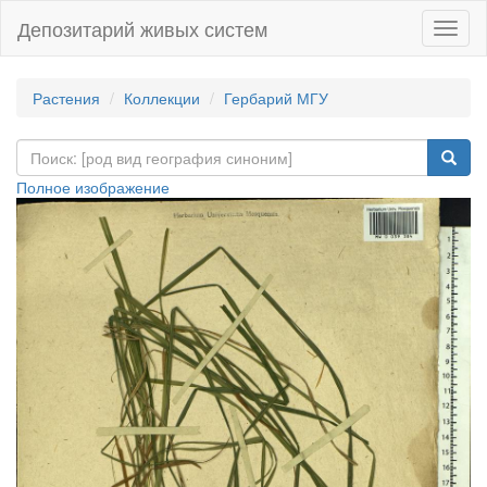
Депозитарий живых систем
Навиг
Растения
Коллекции
Гербарий МГУ
Полное изображение