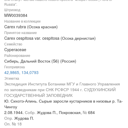
Russia".
Штрихкод
MW0039384
Название в коллекции
Carex rubra (Осока красная)
Принятое название
Carex cespitosa var. cespitosa (Осока дернистая)
Семейство
Cyperaceae
Районирование
Сибирь, Дальний Восток (S6) (Россия)
Геопривязка
42,9865, 134,0793
Этикетка
Экспедиция Института Ботаники МГУ и Главного Управления
по заповедникам при СНК РСФСР 1944 г. СУДЗУХИНСКИЙ
ГОСУДАРСТВЕННЫЙ ЗАПОВЕДНИК
Ю. Сихотэ-Алинь. Сырые заросли кустарников в низовьи р. Та-
Чингоу
2.08.1944.
Собр.
Жудова П., Покровская,
№
684
Опр.
Жудова П.
Оп. № 18