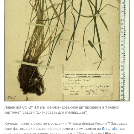
Лицензия CC-BY 4.0 (см. рекомендованное цитирование в "Полной
карточке", раздел "Цитировать для публикации")
Хочешь принять участие в создании "Атласа флоры России"? Загружай
свои фотографии растений в природе и точку съемки на
iNaturalist
, где
они станут частью нашего нового проекта "Флора России | Flora of