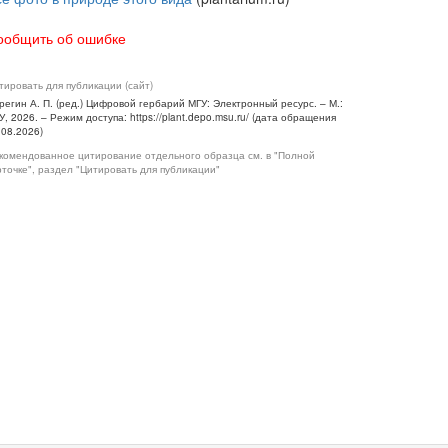
ообщить об ошибке
тировать для публикации (сайт)
регин А. П. (ред.) Цифровой гербарий МГУ: Электронный ресурс. – М.:
У, 2026. – Режим доступа: https://plant.depo.msu.ru/ (дата обращения
.08.2026)
комендованное цитирование отдельного образца см. в "Полной
рточке", раздел "Цитировать для публикации"