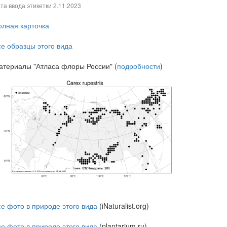
та ввода этикетки
2.11.2023
олная карточка
се образцы этого вида
атериалы "Атласа флоры России" (
подробности
)
се фото в природе этого вида
(iNaturalist.org)
се фото в природе этого вида
(plantarium.ru)