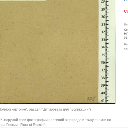
С
Ци
Се
МГ
06
Ре
ка
олной карточке", раздел "Цитировать для публикации")
? Загружай свои фотографии растений в природе и точку съемки на
ра России | Flora of Russia".