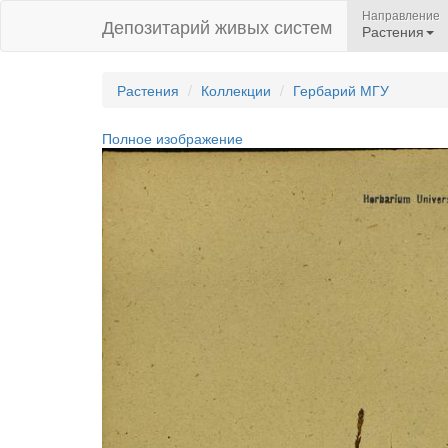
Направление
Депозитарий живых систем
Растения
Растения
Коллекции
Гербарий МГУ
Полное изображение