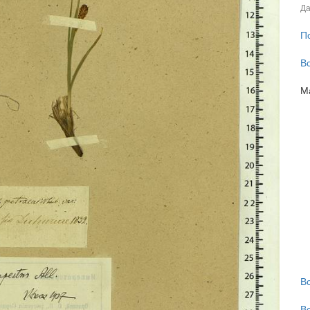
Да
П
В
М
В
В