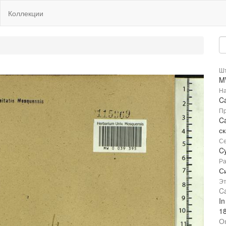
Коллекции
Шт
M
На
Ca
Пр
Ca
с
Се
C
Ра
С
Эт
Ca
In
1
О