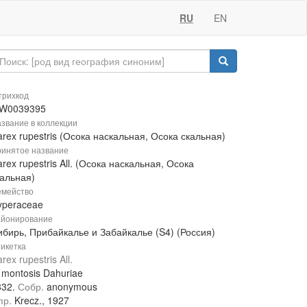
RU
EN
рихкод
W0039395
звание в коллекции
rex rupestris (Осока наскальная, Осока скальная)
инятое название
rex rupestris All. (Осока наскальная, Осока
кальная)
мейство
yperaceae
йонирование
ибирь, Прибайкалье и Забайкалье (S4) (Россия)
икетка
rex rupestris All.
 montosis Dahuriae
832.
Собр.
anonymous
пр.
Krecz., 1927