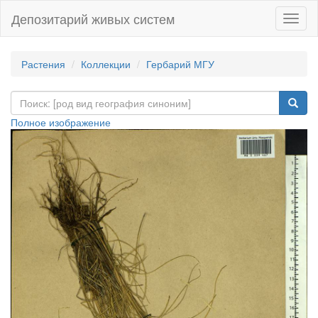
Депозитарий живых систем
Навиг
Растения
Коллекции
Гербарий МГУ
Полное изображение