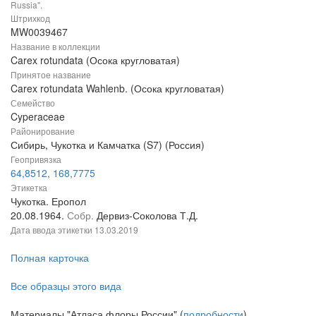
Russia".
Штрихкод
MW0039467
Название в коллекции
Carex rotundata (Осока кругловатая)
Принятое название
Carex rotundata Wahlenb. (Осока кругловатая)
Семейство
Cyperaceae
Районирование
Сибирь, Чукотка и Камчатка (S7) (Россия)
Геопривязка
64,8512, 168,7775
Этикетка
Чукотка. Еропол
20.08.1964.
Собр.
Дервиз-Соколова Т.Д.
Дата ввода этикетки
13.03.2019
Полная карточка
Все образцы этого вида
Материалы "Атласа флоры России" (
подробности
)