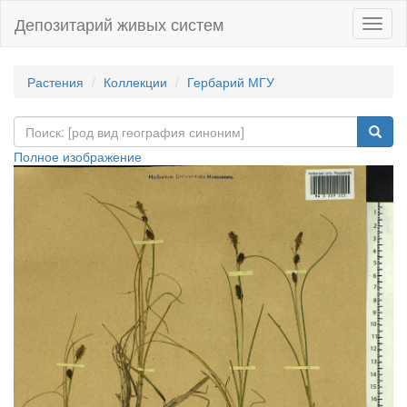
Депозитарий живых систем
Навиг
Растения
Коллекции
Гербарий МГУ
Полное изображение