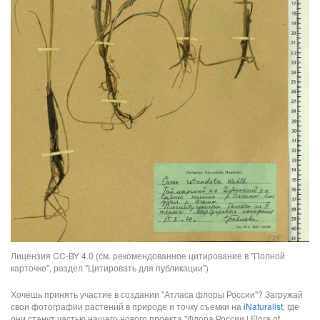
Лицензия CC-BY 4.0 (см. рекомендованное цитирование в "Полной
карточке", раздел "Цитировать для публикации")
Хочешь принять участие в создании "Атласа флоры России"? Загружай
свои фотографии растений в природе и точку съемки на
iNaturalist
, где
они станут частью нашего нового проекта "Флора России | Flora of