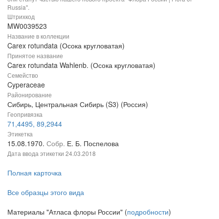
Russia".
Штрихкод
MW0039523
Название в коллекции
Carex rotundata (Осока кругловатая)
Принятое название
Carex rotundata Wahlenb. (Осока кругловатая)
Семейство
Cyperaceae
Районирование
Сибирь, Центральная Сибирь (S3) (Россия)
Геопривязка
71,4495, 89,2944
Этикетка
15.08.1970.
Собр.
Е. Б. Поспелова
Дата ввода этикетки
24.03.2018
Полная карточка
Все образцы этого вида
Материалы "Атласа флоры России" (
подробности
)