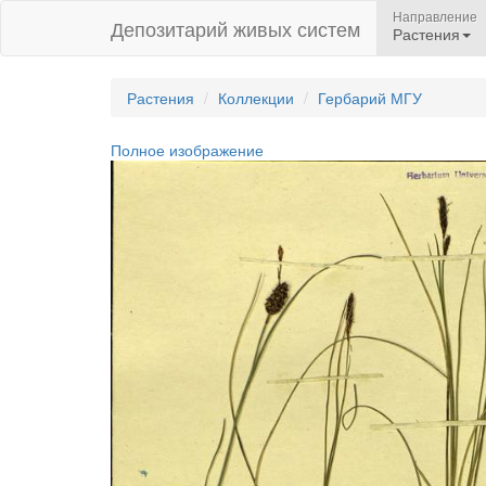
Направление
Депозитарий живых систем
Растения
Растения
Коллекции
Гербарий МГУ
Полное изображение