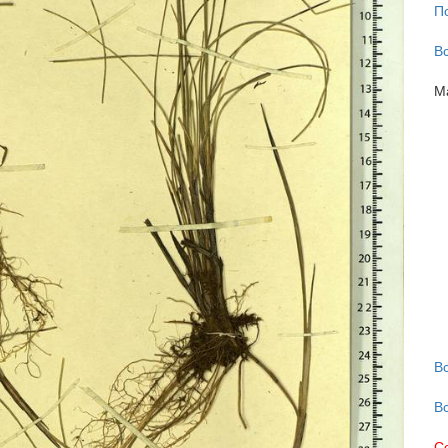
П
В
М
В
В
С