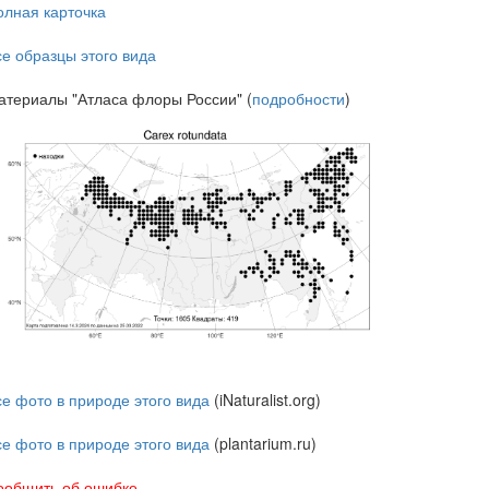
олная карточка
се образцы этого вида
атериалы "Атласа флоры России" (
подробности
)
се фото в природе этого вида
(iNaturalist.org)
се фото в природе этого вида
(plantarium.ru)
ообщить об ошибке