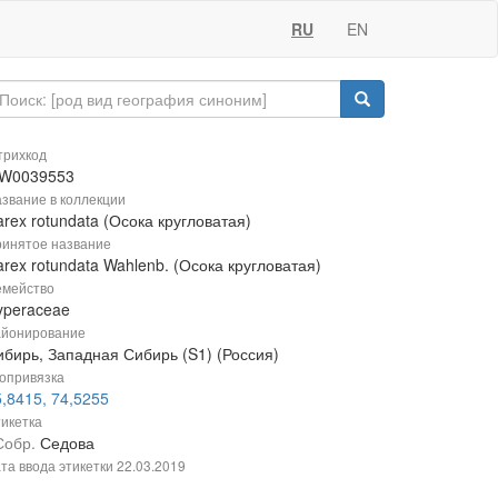
RU
EN
рихкод
W0039553
звание в коллекции
rex rotundata (Осока кругловатая)
инятое название
rex rotundata Wahlenb. (Осока кругловатая)
мейство
yperaceae
йонирование
ибирь, Западная Сибирь (S1) (Россия)
опривязка
,8415, 74,5255
икетка
Собр.
Седова
та ввода этикетки
22.03.2019