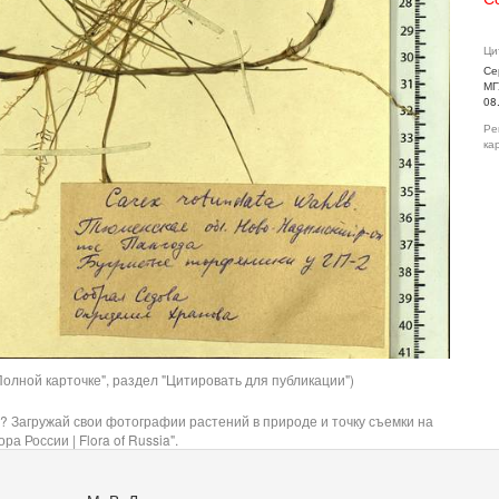
Ци
Се
МГ
08
Ре
ка
олной карточке", раздел "Цитировать для публикации")
? Загружай свои фотографии растений в природе и точку съемки на
ра России | Flora of Russia".