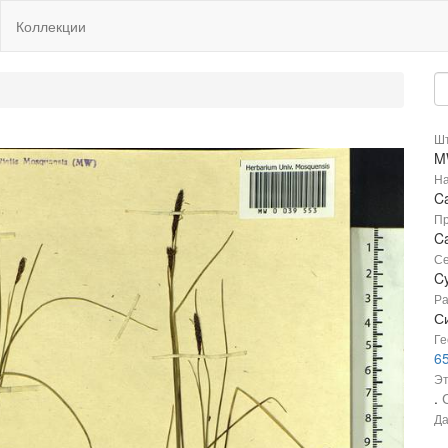
Коллекции
Шт
M
На
Ca
Пр
Ca
Се
C
Ра
С
Ге
65
Эт
.
Да