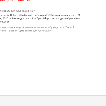
тировать для публикации (сайт)
регин А. П. (ред.) Цифровой гербарий МГУ: Электронный ресурс. – М.:
У, 2026. – Режим доступа: https://plant.depo.msu.ru/ (дата обращения
.08.2026)
комендованное цитирование отдельного образца см. в "Полной
рточке", раздел "Цитировать для публикации"