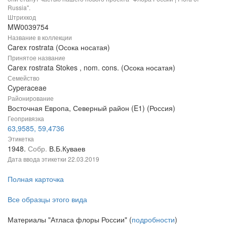
Russia".
Штрихкод
MW0039754
Название в коллекции
Carex rostrata (Осока носатая)
Принятое название
Carex rostrata Stokes , nom. cons. (Осока носатая)
Семейство
Cyperaceae
Районирование
Восточная Европа, Северный район (E1) (Россия)
Геопривязка
63,9585, 59,4736
Этикетка
1948.
Собр.
В.Б.Куваев
Дата ввода этикетки
22.03.2019
Полная карточка
Все образцы этого вида
Материалы "Атласа флоры России" (
подробности
)