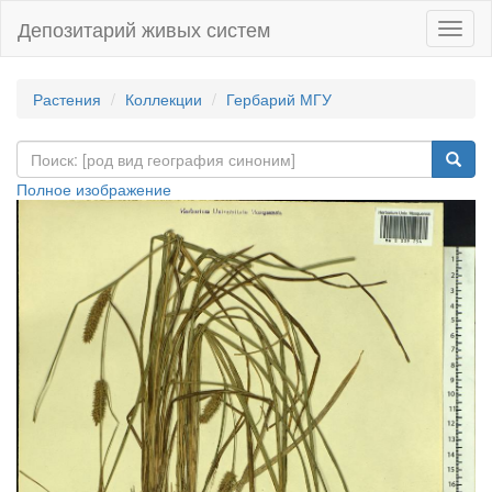
Депозитарий живых систем
Навиг
Растения
Коллекции
Гербарий МГУ
Полное изображение