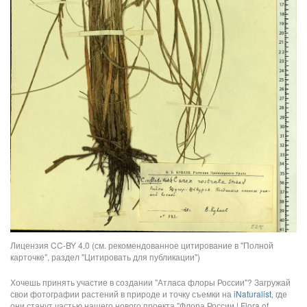
Лицензия CC-BY 4.0 (см. рекомендованное цитирование в "Полной
карточке", раздел "Цитировать для публикации")
Хочешь принять участие в создании "Атласа флоры России"? Загружай
свои фотографии растений в природе и точку съемки на
iNaturalist
, где
они станут частью нашего нового проекта "Флора России | Flora of